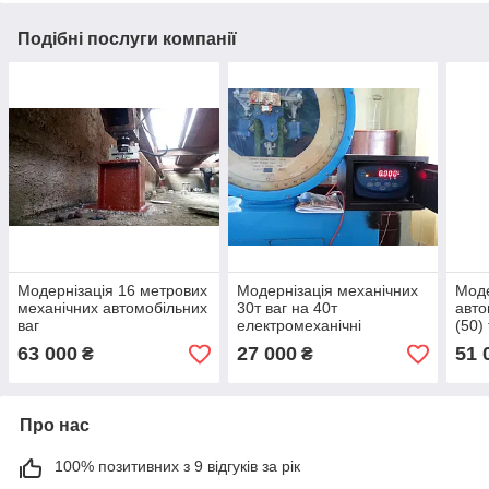
Подібні послуги компанії
Модернізація 16 метрових
Модернізація механічних
Моде
механічних автомобільних
30т ваг на 40т
авто
ваг
електромеханічні
(50)
63 000
27 000
51 
₴
₴
Про нас
100% позитивних з 9 відгуків за рік