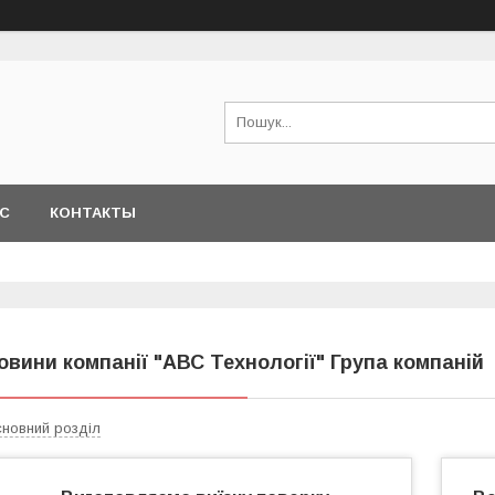
АС
КОНТАКТЫ
овини компанії "АВС Технології" Група компаній
новний розділ