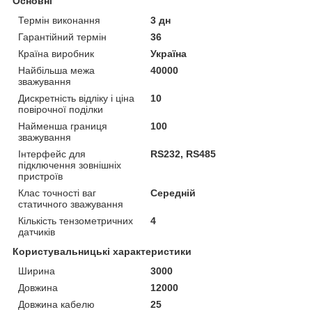
Основні
Термін виконання
3 дн
Гарантійний термін
36
Країна виробник
Україна
Найбільша межа
40000
зважування
Дискретність відліку і ціна
10
повірочної поділки
Найменша границя
100
зважування
Інтерфейс для
RS232, RS485
підключення зовнішніх
пристроїв
Клас точності ваг
Середній
статичного зважування
Кількість тензометричних
4
датчиків
Користувальницькі характеристики
Ширина
3000
Довжина
12000
Довжина кабелю
25