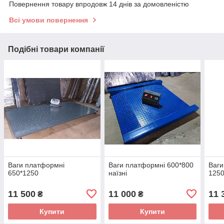
Повернення товару впродовж 14 днів за домовленістю
Всі умови повернення
Подібні товари компанії
Ваги платформні
Ваги платформні 600*800
Ваги
650*1250
наїзні
1250
11 500
11 000
11 
₴
₴
Купити
Купити