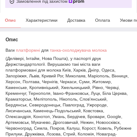
Замовлення під захистом
Опис
Характеристики
Доставка
Оплата
Умови п
Опис
Ваги
платформні
для
танка-охолоджувача молока
(Делівері, Інтайм, Нова Пошта), у паспорті друк
Держстандартології. Вирушаємо такі міста ваги
платформовані для молока Київ, Харків, Дніпр, Одеса,
Запоріжжя, Львів, Кривий Рог, Миколаяв, Маріополь, Вінниця,
Херсон, Полтава, Чернігів, Черкаси, Суми, Житомир,
Каменське, Кропивніцький, Хмельницький, Рівно, Червці,
Кременчуг, Тернополя, Івано-Франковськ, Луцк, Біла Церква,
Краматорськ, Мелітополь, Нікополь, Слов'янський,
Бердянськ, Северодонецьк, Павлоград, Ужророде,
Лисичанська, Каменець-Подольський, Ковстовка,
Олександрія, Конотоп, Умань, Бердічев, Бровари, Google,
Артемовськ, Мукачево, Дрогозвичай, Нежин, Новоосківск,
Червоноград, Симла, Покров, Калуш, Корост, Ковель, Рубежне
Прилуки, Дружківка, Лозова, Стрий, Коломія, Новаград-