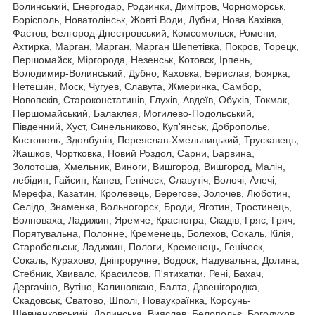
Волинський, Енергодар, Родзинки, Димітров, Чорноморськ,
Борісполь, Новатолінськ, Жовті Води, Лубни, Нова Кахівка,
Фастов, Белгород-Днестровський, Комсомольск, Ромени,
Ахтирка, Марган, Марган, Марган Шепетівка, Покров, Торецк,
Першомайск, Міргорода, Незенськ, Котовск, Ірпень,
Володимир-Волинський, Дубно, Каховка, Берислав, Боярка,
Нетешин, Моск, Чугуев, Славута, Жмеринка, Самбор,
Новопсків, Староконстатинів, Глухів, Авдеїв, Обухів, Токмак,
Першомайський, Балаклея, Могилево-Подольський,
Південний, Хуст, Синельниково, Куп'янськ, Добропольє,
Костополь, Здолбунів, Переяслав-Хмельницький, Трускавець,
Жашков, Чортковка, Новий Роздол, Сарни, Барвина,
Золотоша, Хмельник, Виноги, Вишгород, Вишгород, Малін,
лебідин, Гайсин, Канев, Геніческ, Славутіч, Волочі, Алечі,
Мерефа, Казатин, Кролевець, Берегове, Золочев, Люботин,
Селідо, Знаменка, Вольногорск, Броди, Яготин, Тростинець,
Волноваха, Ладижин, Яремче, Красногра, Скадів, Гряс, Гряч,
Порятувальна, Полонне, Кременець, Болехов, Сокаль, Кілія,
Старобельськ, Ладижин, Пологи, Кременець, Геніческ,
Сокаль, Курахово, Дніпроручне, Водоск, Надувальна, Долина,
Стебник, Хвивалс, Красилсов, П'ятихатки, Рені, Бахач,
Дергачіно, Вутіно, Калиновкаю, Балта, Дзвенігородка,
Скадовськ, Сватово, Шполі, Новаукраїнка, Корсунь-
Шевченковський, Долинська. Вияслав, Белопольє, Богодухов,