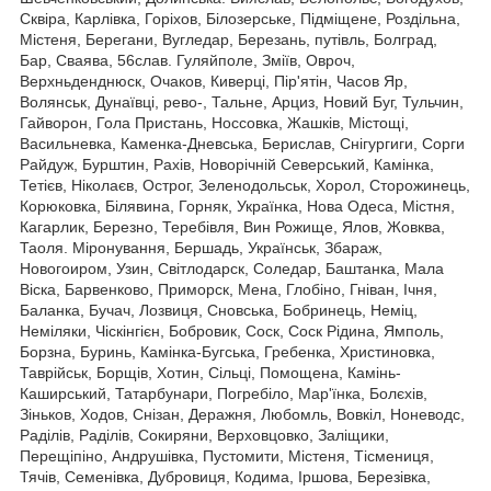
Сквіра, Карлівка, Горіхов, Білозерське, Підміщене, Роздільна,
Містеня, Берегани, Вугледар, Березань, путівль, Болград,
Бар, Сваява, 56слав. Гуляйполе, Зміїв, Овроч,
Верхньденднюск, Очаков, Киверці, Пір'ятін, Часов Яр,
Волянськ, Дунаївці, рево-, Тальне, Арциз, Новий Буг, Тульчин,
Гайворон, Гола Пристань, Носсовка, Жашків, Містощі,
Васильневка, Каменка-Дневська, Берислав, Снігургиги, Сорги
Райдуж, Бурштин, Рахів, Новорічній Северський, Камінка,
Тетієв, Ніколаєв, Острог, Зеленодольськ, Хорол, Сторожинець,
Корюковка, Білявина, Горняк, Українка, Нова Одеса, Містня,
Кагарлик, Березно, Теребівля, Вин Рожище, Ялов, Жовква,
Таоля. Міронування, Бершадь, Українськ, Збараж,
Новогоиром, Узин, Світлодарск, Соледар, Баштанка, Мала
Віска, Барвенково, Приморск, Мена, Глобіно, Гніван, Ічня,
Баланка, Бучач, Лозвиця, Сновська, Бобринець, Неміц,
Неміляки, Чіскінгієн, Бобровик, Соск, Соск Рідина, Ямполь,
Борзна, Буринь, Камінка-Бугська, Гребенка, Христиновка,
Таврійськ, Борщів, Хотин, Сільці, Помощена, Камінь-
Каширський, Татарбунари, Погребіло, Мар'їнка, Болєхів,
Зіньков, Ходов, Снізан, Деражня, Любомль, Вовкіл, Ноневодс,
Раділів, Раділів, Сокиряни, Верховцовко, Заліщики,
Перещіпіно, Андрушівка, Пустомити, Містеня, Тісмениця,
Тячів, Семенівка, Дубровиця, Кодима, Іршова, Березівка,