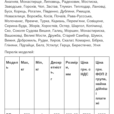
Анагняв, Монастирще, Липовець, Радеховик, Мостиска,
Заводське, Горохів, Чоп, Застав, Тлумач. Теплодар, Лановці,
Буск, Корець, Рогатин, Південно, Дубляни, Ржищов,
Новаселиця, Ворожба, Косів, Почаїв, Рава-Руссська,
Молочанкс, Яремче, Турка, Кіцмань, Перем'яни, Совіщене,
Серина-Буда, Зборів, Хоростків, Остер, Шаргол, Копічинці,
Ско, Соколя Судова Вишня, Галиц, Моршин, Монастириска,
Вашоковці, Великі Мости, Дружба, Старий Самбор, Шумск,
Вижня, Добромиль, Рудки, Хиров, Скалат, Комарно, Бібрка,
Гліняни, Підгайци, Белз, Устилуг, Герца, Берестечко, Угня
Перелік моделей:
Модел
Max,
Min,
Дискр
Розмір
Ціна
Ціна
ь
етніст
и,
кг
кг
грн. с
грн.
ь,
мм
НДС
ФОП 2
г
група,
найна
дійніш
і
плате
жі