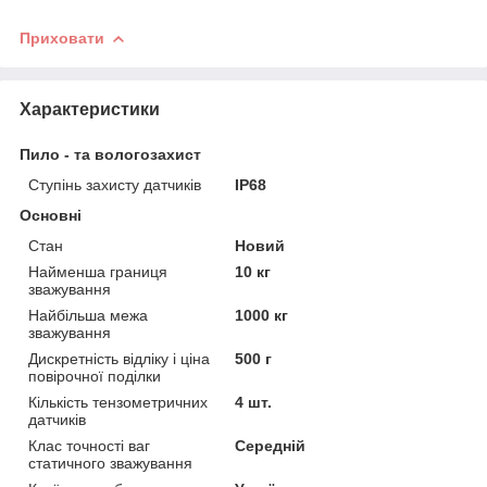
Приховати
Характеристики
Пило - та вологозахист
Ступінь захисту датчиків
IP68
Основні
Стан
Новий
Найменша границя
10 кг
зважування
Найбільша межа
1000 кг
зважування
Дискретність відліку і ціна
500 г
повірочної поділки
Кількість тензометричних
4 шт.
датчиків
Клас точності ваг
Середній
статичного зважування