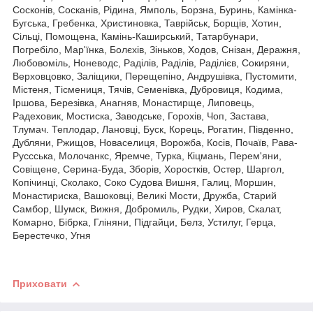
Сосконів, Сосканів, Рідина, Ямполь, Борзна, Буринь, Камінка-
Бугська, Гребенка, Христиновка, Таврійськ, Борщів, Хотин,
Сільці, Помощена, Камінь-Каширський, Татарбунари,
Погребіло, Мар'їнка, Болєхів, Зіньков, Ходов, Снізан, Деражня,
Любовоміль, Ноневодс, Раділів, Раділів, Раділієв, Сокиряни,
Верховцовко, Заліщики, Перещепіно, Андрушівка, Пустомити,
Містеня, Тісмениця, Тячів, Семенівка, Дубровиця, Кодима,
Іршова, Березівка, Анагняв, Монастирще, Липовець,
Радеховик, Мостиска, Заводське, Горохів, Чоп, Застава,
Тлумач. Теплодар, Лановці, Буск, Корець, Рогатин, Південно,
Дубляни, Ржищов, Новаселиця, Ворожба, Косів, Почаїв, Рава-
Руссська, Молочанкс, Яремче, Турка, Кіцмань, Перем'яни,
Совіщене, Серина-Буда, Зборів, Хоростків, Остер, Шаргол,
Копічинці, Сколако, Соко Судова Вишня, Галиц, Моршин,
Монастириска, Вашоковці, Великі Мости, Дружба, Старий
Самбор, Шумск, Вижня, Добромиль, Рудки, Хиров, Скалат,
Комарно, Бібрка, Гліняни, Підгайци, Белз, Устилуг, Герца,
Берестечко, Угня
Приховати