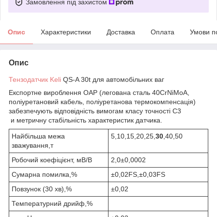
Замовлення під захистом
Опис
Характеристики
Доставка
Оплата
Умови п
Опис
Тензодатчик
Keli
QS-A 30t для автомобільних ваг
Експортне вироблення OAP (легована сталь 40CrNiMoA,
поліуретановий кабель, поліуретанова термокомпенсація)
забезпечують відповідність вимогам класу точності С3
и метричну стабільність характеристик датчика.
Найбільша межа
5,10,15,20,25,
30
,40,50
зважування,т
Робочий коефіцієнт, мВ/В
2,0±0,0002
Сумарна помилка,%
±0,02FS,±0,03FS
Повзунок (30 хв),%
±0,02
Температурний дрийф,%