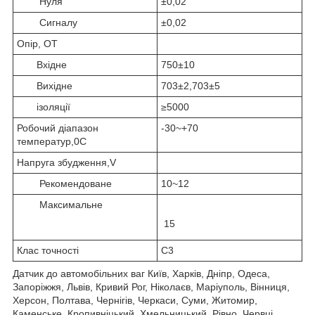
Нуля
±0,02
Сигналу
±0,02
Опір, ОТ
Вхідне
750±10
Вихідне
703±2,703±5
ізоляції
≥5000
Робочий діапазон
-30~+70
температур,0С
Напруга збудження,V
Рекомендоване
10~12
Максимальне
15
Клас точності
С3
Датчик до автомобільних ваг Київ, Харків, Дніпр, Одеса,
Запоріжжя, Львів, Кривий Рог, Ніколаєв, Маріуполь, Вінниця,
Херсон, Полтава, Чернігів, Черкаси, Суми, Житомир,
Каменське, Кропивніцький, Хмельницький, Рівно, Червці,