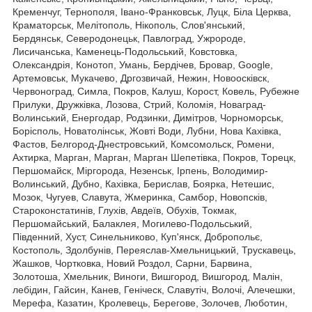
Кременчуг, Тернополя, Івано-Франковськ, Луцк, Біла Церква,
Краматорськ, Мелітополь, Нікополь, Слов'янський,
Бердянськ, Северодонецьк, Павлоград, Ужророде,
Лисичанська, Каменець-Подольський, Ковстовка,
Олександрія, Конотоп, Умань, Бердічев, Бровар, Google,
Артемовськ, Мукачево, Дргозвичай, Нежин, Новоосківск,
Червоноград, Симла, Покров, Калуш, Корост, Ковель, Рубежне
Прилуки, Дружківка, Лозова, Стрий, Коломія, Новаград-
Волинський, Енергодар, Родзинки, Димітров, Чорноморськ,
Борісполь, Новатолінськ, Жовті Води, Лубни, Нова Кахівка,
Фастов, Белгород-Днестровський, Комсомольск, Ромени,
Ахтирка, Марган, Марган, Марган Шепетівка, Покров, Торецк,
Першомайск, Міргорода, Незенськ, Ірпень, Володимир-
Волинський, Дубно, Кахівка, Берислав, Боярка, Нетешис,
Мозок, Чугуев, Славута, Жмеринка, Самбор, Новопсків,
Староконстатинів, Глухів, Авдеїв, Обухів, Токмак,
Першомайський, Балаклея, Могилево-Подольський,
Південний, Хуст, Синельниково, Куп'янск, Добропольє,
Костополь, Здолбунів, Переяслав-Хмельницький, Трускавець,
Жашков, Чортковка, Новий Роздол, Сарни, Барвина,
Золотоша, Хмельник, Виноги, Вишгород, Вишгород, Малін,
лебідин, Гайсин, Канев, Геніческ, Славутіч, Волочі, Алечешки,
Мерефа, Казатин, Кролевець, Берегове, Золочев, Люботин,