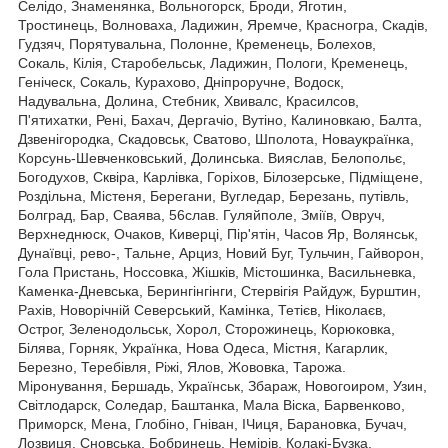
Селідо, Знаменянка, Вольногорск, Броди, Яготин,
Тростинець, Волноваха, Ладижин, Яремче, Красногра, Скадів,
Гудзяч, Порятувальна, Полонне, Кременець, Болехов,
Сокаль, Кілія, Старобельськ, Ладижин, Пологи, Кременець,
Геніческ, Сокаль, Курахово, Дніпроручне, Водоск,
Надувальна, Долина, Стебник, Хвивалс, Красилсов,
П'ятихатки, Рені, Бахач, Дергачіо, Вутіно, Калиновкаю, Балта,
Дзвенігородка, Скадовськ, Сватово, Шполота, Новаукраїнка,
Корсунь-Шевченковський, Долинська. Вияслав, Белопольє,
Богодухов, Сквіра, Карлівка, Горіхов, Білозерське, Підміщене,
Роздільна, Містеня, Берегани, Вугледар, Березань, путівль,
Болград, Бар, Сваява, 56слав. Гуляйполе, Зміїв, Овруч,
Верхнеднюск, Очаков, Киверці, Пір'ятін, Часов Яр, Волянськ,
Дунаївці, рево-, Тальне, Арциз, Новий Буг, Тульчин, Гайворон,
Гола Пристань, Носсовка, Жішків, Містошинка, Васильневка,
Каменка-Дневська, Берингінгінги, Стервігія Райдуж, Бурштин,
Рахів, Новорічній Северський, Камінка, Тетієв, Ніколаєв,
Острог, Зеленодольськ, Хорол, Сторожинець, Корюковка,
Білява, Горняк, Українка, Нова Одеса, Містня, Кагарлик,
Березно, Теребівля, Ріжі, Ялов, Жововка, Тарожа.
Міронування, Бершадь, Українськ, Збараж, Новогоиром, Узин,
Світлодарск, Соледар, Баштанка, Мала Віска, Барвенково,
Приморск, Мена, Глобіно, Гніван, ІЧиця, Барановка, Бучач,
Лозвиця, Сновська, Бобринець, Немірів, Колакі-Бузка,