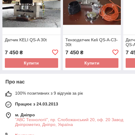
Датчик KELI QS-A 30t
Тензодатчик Keli QS-A-C3-
Датч
30t
QS-A
7 450
7 450
7 4
₴
₴
Купити
Купити
Про нас
100% позитивних з 9 відгуків за рік
Працює з 24.03.2013
м. Дніпро
"АВС Технології", пр. Слобожанський 20, оф. 20 Завод
Дніпрометиз, Дніпро, Україна