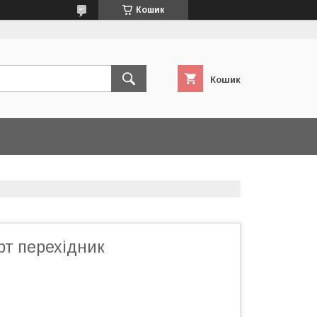
Кошик
Кошик
т перехідник