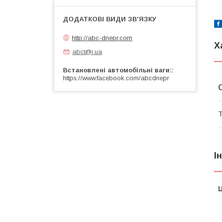
http://abc-dnepr.com
Х
abct@i.ua
Встановлені автомобільні ваги:
https://www.facebook.com/abcdnepr
Т
І
Ц