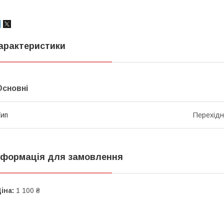
арактеристики
Основні
ип
Перехідн
нформація для замовлення
іна:
1 100 ₴