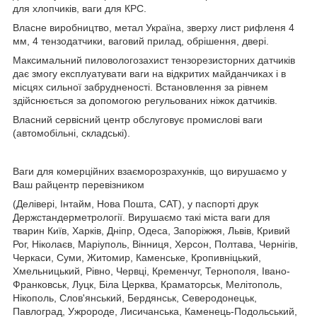
для хлопчиків, ваги для КРС.
Власне виробництво, метал Україна, зверху лист рифленя 4
мм, 4 тензодатчики, ваговий прилад, обрішення, двері.
Максимальний пиловологозахист тензорезисторних датчиків
дає змогу експлуатувати ваги на відкритих майданчиках і в
місцях сильної забрудненості. Встановлення за рівнем
здійснюється за допомогою регульованих ніжок датчиків.
Власний сервісний центр обслуговує промислові ваги
(автомобільні, складські).
Ваги для комерційних взаєморозрахунків, що вирушаємо у
Ваш райцентр перевізником
(Делівері, Інтайм, Нова Пошта, САТ), у паспорті друк
Держстандерметрології. Вирушаємо такі міста ваги для
тварин Київ, Харків, Дніпр, Одеса, Запоріжжя, Львів, Кривий
Рог, Ніколаєв, Маріуполь, Вінниця, Херсон, Полтава, Чернігів,
Черкаси, Суми, Житомир, Каменське, Кропивніцький,
Хмельницький, Рівно, Червці, Кременчуг, Тернополя, Івано-
Франковськ, Луцк, Біла Церква, Краматорськ, Мелітополь,
Нікополь, Слов'янський, Бердянськ, Северодонецьк,
Павлоград, Ужророде, Лисичанська, Каменець-Подольський,