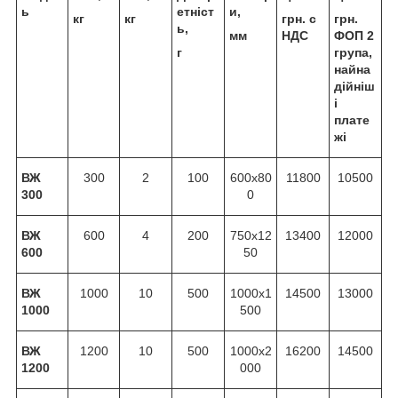
ь
етніст
и,
кг
кг
грн. с
грн.
ь,
мм
НДС
ФОП 2
г
група,
найна
дійніш
і
плате
жі
ВЖ
300
2
100
600х80
11800
10500
300
0
ВЖ
600
4
200
750х12
13400
12000
600
50
ВЖ
1000
10
500
1000х1
14500
13000
1000
500
ВЖ
1200
10
500
1000х2
16200
14500
1200
000