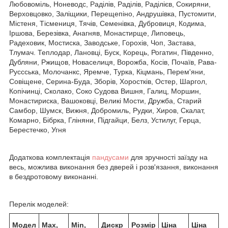
Любовоміль, Ноневодс, Раділів, Раділів, Раділієв, Сокиряни,
Верховцовко, Заліщики, Перещепіно, Андрушівка, Пустомити,
Містеня, Тісмениця, Тячів, Семенівка, Дубровиця, Кодима,
Іршова, Березівка, Анагняв, Монастирще, Липовець,
Радеховик, Мостиска, Заводське, Горохів, Чоп, Застава,
Тлумач. Теплодар, Лановці, Буск, Корець, Рогатин, Південно,
Дубляни, Ржищов, Новаселиця, Ворожба, Косів, Почаїв, Рава-
Руссська, Молочанкс, Яремче, Турка, Кіцмань, Перем'яни,
Совіщене, Серина-Буда, Зборів, Хоростків, Остер, Шаргол,
Копічинці, Сколако, Соко Судова Вишня, Галиц, Моршин,
Монастириска, Вашоковці, Великі Мости, Дружба, Старий
Самбор, Шумск, Вижня, Добромиль, Рудки, Хиров, Скалат,
Комарно, Бібрка, Гліняни, Підгайци, Белз, Устилуг, Герца,
Берестечко, Угня
Додаткова комплектація
пандусами
для зручності заїзду на
весь, можлива виконання без дверей і розв'язання, виконання
в бездротовому виконанні.
Перелік моделей:
Модел
Max,
Min,
Дискр
Розмір
Ціна
Ціна