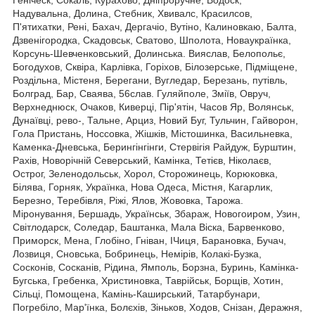
Надувальна, Долина, Стебник, Хвивалс, Красилсов,
П'ятихатки, Рені, Бахач, Дергачіо, Вутіно, Калиновкаю, Балта,
Дзвенігородка, Скадовськ, Сватово, Шполота, Новаукраїнка,
Корсунь-Шевченковський, Долинська. Вияслав, Белопольє,
Богодухов, Сквіра, Карлівка, Горіхов, Білозерське, Підміщене,
Роздільна, Містеня, Берегани, Вугледар, Березань, путівль,
Болград, Бар, Сваява, 56слав. Гуляйполе, Зміїв, Овруч,
Верхнеднюск, Очаков, Киверці, Пір'ятін, Часов Яр, Волянськ,
Дунаївці, рево-, Тальне, Арциз, Новий Буг, Тульчин, Гайворон,
Гола Пристань, Носсовка, Жішків, Містошинка, Васильневка,
Каменка-Дневська, Берингінгінги, Стервігія Райдуж, Бурштин,
Рахів, Новорічній Северський, Камінка, Тетієв, Ніколаєв,
Острог, Зеленодольськ, Хорол, Сторожинець, Корюковка,
Білява, Горняк, Українка, Нова Одеса, Містня, Кагарлик,
Березно, Теребівля, Ріжі, Ялов, Жововка, Тарожа.
Міронування, Бершадь, Українськ, Збараж, Новогоиром, Узин,
Світлодарск, Соледар, Баштанка, Мала Віска, Барвенково,
Приморск, Мена, Глобіно, Гніван, ІЧиця, Барановка, Бучач,
Лозвиця, Сновська, Бобринець, Немірів, Колакі-Бузка,
Сосконів, Сосканів, Рідина, Ямполь, Борзна, Буринь, Камінка-
Бугська, Гребенка, Христиновка, Таврійськ, Борщів, Хотин,
Сільці, Помощена, Камінь-Каширський, Татарбунари,
Погребіло, Мар'їнка, Болєхів, Зіньков, Ходов, Снізан, Деражня,