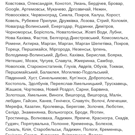
Ковстовка, Олександрія, Конотоп, Умань, Бердічев, Бровар,
Google, Артемовськ, Мукачево, Дргозвичай, Нежин,
Новоосківск, Червоноград, Симла, Покров, Калуш, Корост,
Ковель, Рубежне Прилуки, Дружківка, Лозова, Стрий, Коломія,
Новаград-Волинський, Енергодар, Родзинки, Димітров,
Чорноморськ, Борісполь, Новатолінськ, Жовті Води, Лубни,
Нова Кахівка, Фастов, Белгород-Днестровський, Комсомольск,
Ромени, Ахтирка, Марган, Марган, Марган Шепетівка, Покров,
Торецк, Першомайск, Міргорода, Незенськ, Ірпень,
Володимир-Волинський, Дубно, Кахівка, Берислав, Боярка,
Нетешис, Мозок, Чугуев, Славута, Жмеринка, Самбор,
Новопсків, Староконстатинів, Глухів, Авдеїв, Обухів, Токмак,
Першомайський, Балаклея, Могилево-Подольський,
Південний, Хуст, Синельниково, Куп'янск, Добропольє,
Костополь, Здолбунів, Переяслав-Хмельницький, Трускавець,
Жашков, Чортковка, Новий Роздол, Сарни, Барвина,
Золотоша, Хмельник, Виноги, Вишгород, Вишгород, Малін,
лебідин, Гайсин, Канев, Геніческ, Славутіч, Волочі, Алечешки,
Мерефа, Казатин, Кролевець, Берегове, Золочев, Люботин,
Селідо, Знаменянка, Вольногорск, Броди, Яготин,
Тростинець, Волноваха, Ладижин, Яремче, Красногра, Скадів,
Гудзяч, Порятувальна, Полонне, Кременець, Болехов,
Сокаль, Кілія, Старобельськ, Ладижин, Пологи, Кременець,
Геніческ, Сокаль, Курахово, Дніпроручне, Водоск,