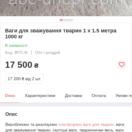
Ваги для зважування тварин 1 х 1.5 метра
1000 кг
В наявності
Код: ВТП-Ж
Опт і роздріб
17 500
₴
17 200 ₴
від 2 шт.
Опис
Характеристики
Доставка
Оплата
Умови п
Опис
Виробляємо та реалізуємо
платформні
ваги для тварин
, ваги
для зважування тварин, скотські ваги, твариннички весь, ваги