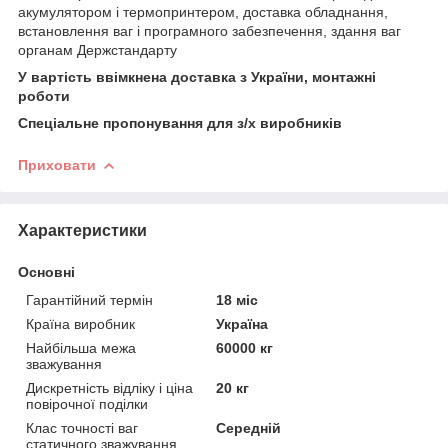
акумулятором і термопринтером, доставка обладнання,
встановлення ваг і програмного забезпечення, здання ваг
органам Держстандарту
У вартість ввімкнена доставка з України, монтажні
роботи
Спеціальне пропонування для з/х виробників
Приховати
Характеристики
Основні
Гарантійний термін
18 міс
Країна виробник
Україна
Найбільша межа
60000 кг
зважування
Дискретність відліку і ціна
20 кг
повірочної поділки
Клас точності ваг
Середній
статичного зважування