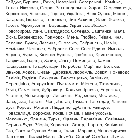
Райдуж, Бурштин, Рахів, Новорічній Северський, Камінка,
Тетієв, Ніколаєв, Острог, Зеленодольськ, Хорол, Сторожинець,
Корюковка, Білявина, Горняк, Українка, Нова Одеса, Містня,
Кагарлик, Березно, Теребівля, Вин Рожище, Ялов, Жовква,
Таоля. Міронування, Бершадь, Українськ, Збараж,
Новогоиром, Узин, Світлодарск, Соледар, Баштанка, Мала
Віска, Барвенково, Приморск, Мена, Глобіно, Гніван, Ічня,
Баланка, Бучач, Лозвиця, Сновська, Бобринець, Неміц,
Неміляки, Чіскінгієн, Бобровик, Соск, Соск Рідина, Ямполь,
Борзна, Буринь, Камінка-Бугська, Гребенка, Христиновка,
Таврійськ, Борщів, Хотин, Сільці, Помощена, Камінь-
Каширський, Татарбунари, Погребіло, Мар'їнка, Болєхів,
Зіньков, Ходов, Снізан, Деражня, Любомль, Вовкіл, Ноневодс,
Раділів, Раділів, Сокиряни, Верховцовко, Заліщики,
Перещіпіно, Андрушівка, Пустомити, Містеня, Тісмениця,
Тячів, Семенівка, Дубровиця, Кодима, Іршова, Березівка,
Анагняв, Монастирще, Липовець, Радеховик, Мостиска,
Заводське, Горохів, Чоп, Застав, Тлумач. Теплодар, Лановці,
Буск, Корець, Рогатин, Південно, Дубляни, Ржищов,
Новаселиця, Ворожба, Косів, Почаїв, Рава-Руссська,
Молочанкс, Яремче, Турка, Кіцмань, Перем'яни, Совіщене,
Серина-Буда, Зборів, Хоростків, Остер, Шаргол, Копічинці,
Ско, Соколя Судова Вишня, Галиц, Моршин, Монастириска,
Вашоковці, Великі Мости, Дружба, Старий Самбор, Шумск,