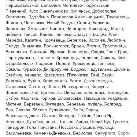
Першомайський, Балаклея, Могилево-Подольський,
Південний, Хуст, Синельниково, Куп'янськ, Добропольє,
Костополь, Здолбунів, Переяслав-Хмельницький, Трускавець,
Жашков, Чортковка, Новий Роздол, Сарни, Барвина,
Золотоша, Хмельник, Виноги, Вишгород, Вишгород, Малін,
лебідин, Гайсин, Канев, Геніческ, Славутіч, Волочі, Алечі,
Мерефа, Казатин, Кролевець, Берегове, Золочев, Люботин,
Селідо, Знаменка, Вольногорск, Броди, Яготин, Тростинець,
Волноваха, Ладижин, Яремче, Красногра, Скадів, Гряс, Гряч,
Порятувальна, Полонне, Кременець, Болехов, Сокаль, Кілія,
Старобельськ, Ладижин, Пологи, Кременець, Геніческ,
Сокаль, Курахово, Дніпроручне, Водоск, Надувальна, Долина,
Стебник, Хвивалс, Красилсов, П'ятихатки, Рені, Бахач,
Дергачіно, Вутіно, Калиновкаю, Балта, Дзвенігородка,
Скадовськ, Сватово, Шполі, Новаукраїнка, Корсунь-
Шевченковський, Долинська. Вияслав, Белопольє, Богодухов,
Сквіра, Карлівка, Горіхов, Білозерське, Підміщене, Роздільна,
Містеня, Берегани, Вугледар, Березань, путівль, Болград,
Бар, Сваява, 56слав. Гуляйполе, Зміїв, Овроч,
Верхньденднюск, Очаков, Киверці, Пір'ятін, Часов Яр,
Волянськ, Дунаївці, рево-, Тальне, Арциз, Новий Буг, Тульчин,
Гайворон, Гола Пристань, Носсовка, Жашків, Містощі,
Васильневка, Каменка-Дневська, Берислав, Снігургиги, Сорги