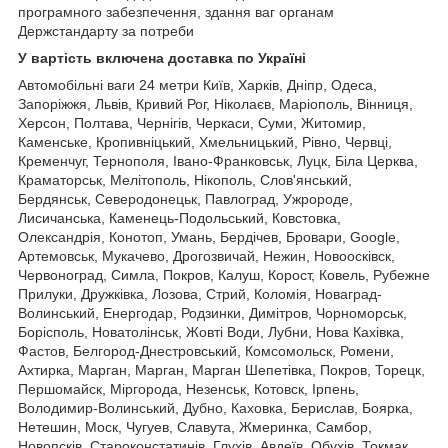
програмного забезпечення, здання ваг органам
Держстандарту за потреби
У вартість включена доставка по Україні
Автомобільні ваги 24 метри
Київ, Харків, Дніпр, Одеса,
Запоріжжя, Львів, Кривий Рог, Ніколаєв, Маріополь, Вінниця,
Херсон, Полтава, Чернігів, Черкаси, Суми, Житомир,
Каменське, Кропивніцький, Хмельницький, Рівно, Червці,
Кременчуг, Тернополя, Івано-Франковськ, Луцк, Біла Церква,
Краматорськ, Мелітополь, Нікополь, Слов'янський,
Бердянськ, Северодонецьк, Павлоград, Ужророде,
Лисичанська, Каменець-Подольський, Ковстовка,
Олександрія, Конотоп, Умань, Бердічев, Бровари, Google,
Артемовськ, Мукачево, Дрогозвичай, Нежин, Новоосківск,
Червоноград, Симла, Покров, Калуш, Корост, Ковель, Рубежне
Прилуки, Дружківка, Лозова, Стрий, Коломія, Новаград-
Волинський, Енергодар, Родзинки, Димітров, Чорноморськ,
Борісполь, Новатолінськ, Жовті Води, Лубни, Нова Кахівка,
Фастов, Белгород-Днестровський, Комсомольск, Ромени,
Ахтирка, Марган, Марган, Марган Шепетівка, Покров, Торецк,
Першомайск, Міргорода, Незенськ, Котовск, Ірпень,
Володимир-Волинський, Дубно, Каховка, Берислав, Боярка,
Нетешин, Моск, Чугуев, Славута, Жмеринка, Самбор,
Новопсків, Староконстатинів, Глухів, Авдеїв, Обухів, Токмак,