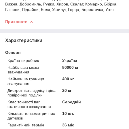
Вижня, Добромиль, Рудки, Хиров, Скалат, Комарно, Бібрка,
Гліняни, Підгайци, Белз, Устилуг, Герца, Берестечко, Угня
Приховати
Характеристики
Основні
Країна виробник
Україна
Найбільша межа
80000 кг
зважування
Найменша границя
400 кг
зважування
Дискретність відліку і ціна
20 кг
повірочної поділки
Клас точності ваг
Середній
статичного зважування
Кількість тензометричних
10 шт.
датчиків
Гарантійний термін
36 міс