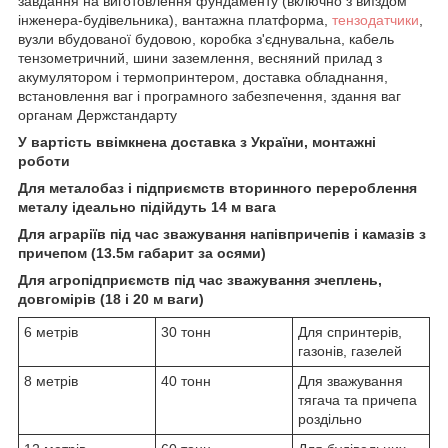
завдання на виготовлення фундаменту (включно з виїздом
інженера-будівельника), вантажна платформа,
тензодатчики
,
вузли вбудованої будовою, коробка з'єднувальна, кабель
тензометричний, шини заземлення, весняний прилад з
акумулятором і термопринтером, доставка обладнання,
встановлення ваг і програмного забезпечення, здання ваг
органам Держстандарту
У вартість ввімкнена доставка з України, монтажні
роботи
Для металобаз і підприємств вторинного перероблення
металу ідеально підійдуть 14 м вага
Для аграріїв під час зважування напівпричепів і камазів з
причепом (13.5м габарит за осями)
Для агропідприємств під час зважування зчеплень,
довгомірів (18 і 20 м ваги)
6 метрів
30 тонн
Для спринтерів,
газонів, газелей
8 метрів
40 тонн
Для зважування
тягача та причепа
роздільно