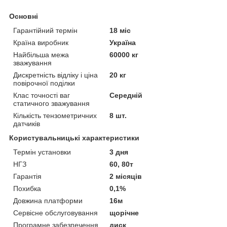
Основні
Гарантійний термін
18 міс
Країна виробник
Україна
Найбільша межа
60000 кг
зважування
Дискретність відліку і ціна
20 кг
повірочної поділки
Клас точності ваг
Середній
статичного зважування
Кількість тензометричних
8 шт.
датчиків
Користувальницькі характеристики
Термін установки
3 дня
НГЗ
60, 80т
Гарантія
2 місяців
Похибка
0,1%
Довжина платформи
16м
Сервісне обслуговування
щорічне
Програмне забезпечення
диск