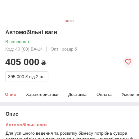
Автомобільні ваги
В наявності
Код: 40 (60) ВА-14
Опт і роздріб
405 000
₴
395 000 ₴
від 2 шт.
Опис
Характеристики
Доставка
Оплата
Умови п
Опис
Автомобільні ваги
Для успішного ведення та розвитку бізнесу потрібна сувора
система обліку, яка починається з контролю кількості продукції