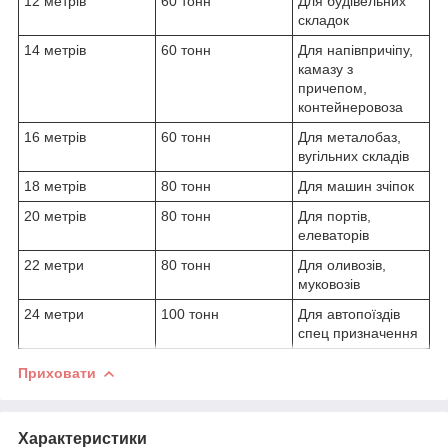
12 метрів
60 тонн
Для будівельних
складок
14 метрів
60 тонн
Для напівпричіпу,
камазу з
причепом,
контейнеровоза
16 метрів
60 тонн
Для металобаз,
вугільних складів
18 метрів
80 тонн
Для машин зчіпок
20 метрів
80 тонн
Для портів,
елеваторів
22 метри
80 тонн
Для оливозів,
муковозів
24 метри
100 тонн
Для автопоїздів
спец призначення
Приховати
Характеристики