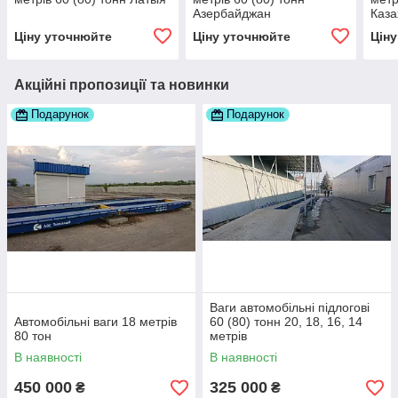
Азербайджан
Каза
Ціну уточнюйте
Ціну уточнюйте
Цін
Акційні пропозиції та новинки
Подарунок
Подарунок
Ваги автомобільні підлогові
Автомобільні ваги 18 метрів
60 (80) тонн 20, 18, 16, 14
80 тон
метрів
В наявності
В наявності
450 000
325 000
₴
₴