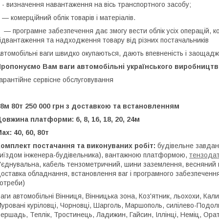
 визначення навантаження на вісь транспортного засобу;
 комерційний облік товарів і матеріалів.
 програмне забезпечення дає змогу вести облік усіх операцій, к
ідвантаження та надходження товару від різних постачальників
втомобільні ваги швидко окупаються, дають впевненість і заощадж
Пропонуємо Вам ваги автомобільні українського виробництв
арантійне сервісне обслуговування
8м 80т 250 000 грн з доставкою та встановленням
овжина платформи: 6, 8, 16, 18, 20, 24м
ax: 40, 60, 80т
Комплект постачання та виконуваних робіт:
будівельне завдан
иїздом інженера-будівельника), вантажною платформою,
тензода
'єднувальна, кабель тензометричний, шини заземлення, весняний 
оставка обладнання, встановлення ваг і програмного забезпеченн
отреби)
аги автомобільні Вінниця, Вінницька зона, Коз'ятник, льохохи, Кали
уровані куріловці, Чорновці, Шарголь, Маршополь, силілево-Подол
ершадь, Теплік, Тростинець, Ладижин, Гайсин, Іллінці, Неміц, Ора