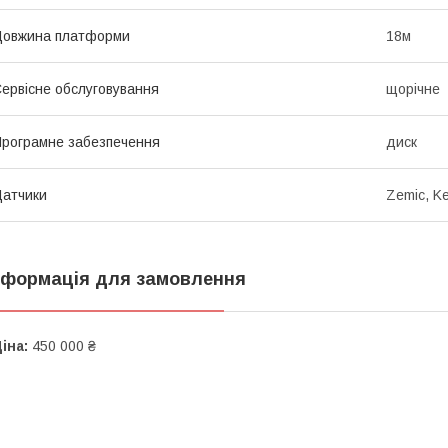
Довжина платформи
18м
ервісне обслуговування
щорічне
рограмне забезпечення
диск
атчики
Zemic, Ke
нформація для замовлення
іна:
450 000 ₴