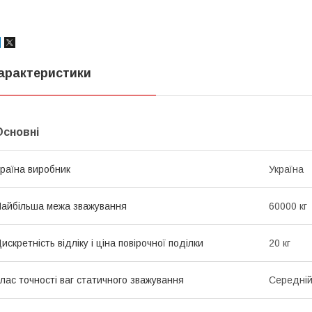
арактеристики
Основні
раїна виробник
Україна
айбільша межа зважування
60000 кг
искретність відліку і ціна повірочної поділки
20 кг
лас точності ваг статичного зважування
Середні