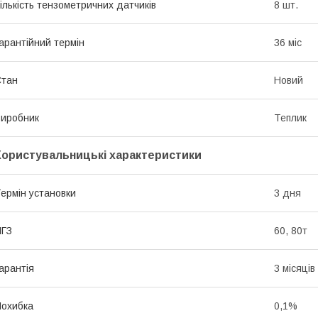
ількість тензометричних датчиків
8 шт.
арантійний термін
36 міс
Стан
Новий
иробник
Теплик
Користувальницькі характеристики
ермін установки
3 дня
НГЗ
60, 80т
арантія
3 місяців
охибка
0,1%