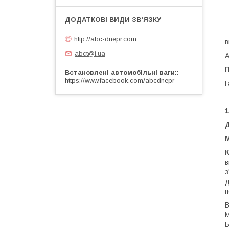
-
—
—
http://abc-dnepr.com
в
abct@i.ua
А
Встановлені автомобільні ваги:
https://www.facebook.com/abcdnepr
Г
1
Д
M
в
з
д
п
В
М
Б