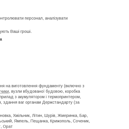
онтролювати персонал, аналізувати
ують Ваші гроші.
а
ня на виготовлення фундаменту (включно з
тчики
, вузли вбудованої будовою, коробка
прилад з акумулятором і термопринтером,
я, здання ваг органам Держстандарту (за
новка, Хмільник, Літин, Шурів, Жмеринка, Бар,
ьський, Ямпель, Пещанка, Крижополь, Соченик,
т, Орат