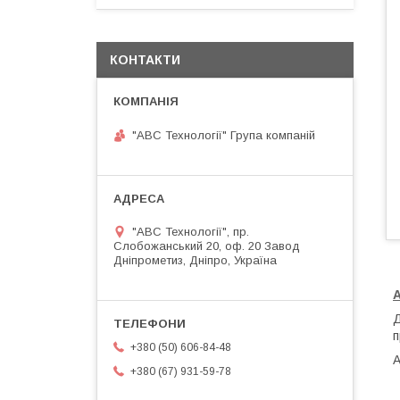
КОНТАКТИ
"АВС Технології" Група компаній
"АВС Технології", пр.
Слобожанський 20, оф. 20 Завод
Дніпрометиз, Дніпро, Україна
А
Д
п
+380 (50) 606-84-48
А
+380 (67) 931-59-78
-