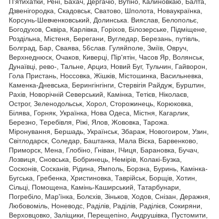
П'ятихатки, Рені, Бахач, Дергачіо, Вутіно, Калиновкаю, Балта,
Дзвенігородка, Скадовськ, Сватово, Шполота, Новаукраїнка,
Корсунь-Шевченковський, Долинська. Вияслав, Белопольє,
Богодухов, Сквіра, Карлівка, Горіхов, Білозерське, Підміщене,
Роздільна, Містеня, Берегани, Вугледар, Березань, путівль,
Болград, Бар, Сваява, 56слав. Гуляйполе, Зміїв, Овруч,
Верхнеднюск, Очаков, Киверці, Пір'ятін, Часов Яр, Волянськ,
Дунаївці, рево-, Тальне, Арциз, Новий Буг, Тульчин, Гайворон,
Гола Пристань, Носсовка, Жішків, Містошинка, Васильневка,
Каменка-Дневська, Берингінгінги, Стервігія Райдуж, Бурштин,
Рахів, Новорічній Северський, Камінка, Тетієв, Ніколаєв,
Острог, Зеленодольськ, Хорол, Сторожинець, Корюковка,
Білява, Горняк, Українка, Нова Одеса, Містня, Кагарлик,
Березно, Теребівля, Ріжі, Ялов, Жововка, Тарожа.
Міронування, Бершадь, Українськ, Збараж, Новогоиром, Узин,
Світлодарск, Соледар, Баштанка, Мала Віска, Барвенково,
Приморск, Мена, Глобіно, Гніван, ІЧиця, Барановка, Бучач,
Лозвиця, Сновська, Бобринець, Немірів, Колакі-Бузка,
Сосконів, Сосканів, Рідина, Ямполь, Борзна, Буринь, Камінка-
Бугська, Гребенка, Христиновка, Таврійськ, Борщів, Хотин,
Сільці, Помощена, Камінь-Каширський, Татарбунари,
Погребіло, Мар'їнка, Болєхів, Зіньков, Ходов, Снізан, Деражня,
Любовоміль, Ноневодс, Раділів, Раділів, Раділієв, Сокиряни,
Верховцовко, Заліщики, Перещепіно, Андрушівка, Пустомити,