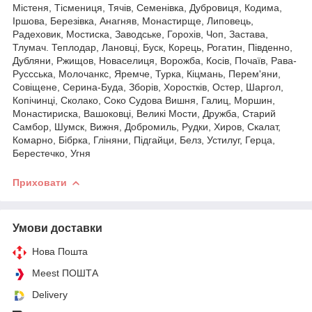
Містеня, Тісмениця, Тячів, Семенівка, Дубровиця, Кодима,
Іршова, Березівка, Анагняв, Монастирще, Липовець,
Радеховик, Мостиска, Заводське, Горохів, Чоп, Застава,
Тлумач. Теплодар, Лановці, Буск, Корець, Рогатин, Південно,
Дубляни, Ржищов, Новаселиця, Ворожба, Косів, Почаїв, Рава-
Руссська, Молочанкс, Яремче, Турка, Кіцмань, Перем'яни,
Совіщене, Серина-Буда, Зборів, Хоростків, Остер, Шаргол,
Копічинці, Сколако, Соко Судова Вишня, Галиц, Моршин,
Монастириска, Вашоковці, Великі Мости, Дружба, Старий
Самбор, Шумск, Вижня, Добромиль, Рудки, Хиров, Скалат,
Комарно, Бібрка, Гліняни, Підгайци, Белз, Устилуг, Герца,
Берестечко, Угня
Приховати
Умови доставки
Нова Пошта
Meest ПОШТА
Delivery