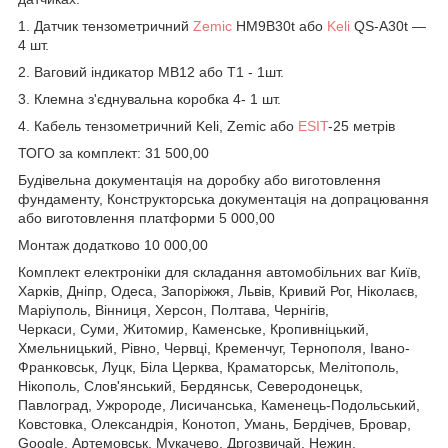
1. Датчик тензометричний
Zemic
HM9B30t або
Keli
QS-A30t —
4 шт.
2. Ваговий індикатор MB12 або T1 - 1шт.
3. Клемна з'єднувальна коробка 4- 1 шт.
4. Кабель тензометричний Keli, Zemic або
ESIT
-25 метрів
ТОГО за комплект: 31 500,00
Будівельна документація на доробку або виготовлення
фундаменту, Конструкторська документація на допрацювання
або виготовлення платформи 5 000,00
Монтаж додатково 10 000,00
Комплект електроніки для складання автомобільних ваг Київ,
Харків, Дніпр, Одеса, Запоріжжя, Львів, Кривий Рог, Ніколаєв,
Маріуполь, Вінниця, Херсон, Полтава, Чернігів,
Черкаси, Суми, Житомир, Каменське, Кропивніцький,
Хмельницький, Рівно, Червці, Кременчуг, Тернополя, Івано-
Франковськ, Луцк, Біла Церква, Краматорськ, Мелітополь,
Нікополь, Слов'янський, Бердянськ, Северодонецьк,
Павлоград, Ужророде, Лисичанська, Каменець-Подольський,
Ковстовка, Олександрія, Конотоп, Умань, Бердічев, Бровар,
Google, Артемовськ, Мукачево, Дргозвичай, Нежин,