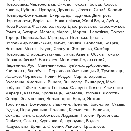
Новоосківск, Червоноград, Симла, Покров, Калуш, Корост,
Ковель, Рубежне Прилуки, Дружківка, Лозова, Стрий, Коломія,
Новаград-Волинський, Енергодар, Родзинки, Димітров,
Чорноморськ, Борісполь, Новатолінськ, Жовті Води, Лубни,
Нова Кахівка, Фастов, Белгород-Днестровський, Комсомольск,
Ромени, Ахтирка, Марган, Марган, Марган Шепетівка, Покров,
Торецк, Першомайск, Міргорода, Незенськ, Ірпень,
Володимир-Волинський, Дубно, Кахівка, Берислав, Боярка,
Нетешис, Мозок, Чугуев, Славута, Жмеринка, Самбор,
Новопсків, Староконстатинів, Глухів, Авдеїв, Обухів, Токмак,
Першомайський, Балаклея, Могилево-Подольський,
Південний, Хуст, Синельниково, Куп'янск, Добропольє,
Костополь, Здолбунів, Переяслав-Хмельницький, Трускавець,
Жашков, Чортковка, Новий Роздол, Сарни, Барвина,
Золотоша, Хмельник, Виноги, Вишгород, Вишгород, Малін,
лебідин, Гайсин, Канев, Геніческ, Славутіч, Волочі, Алечешки,
Мерефа, Казатин, Кролевець, Берегове, Золочев, Люботин,
Селідо, Знаменянка, Вольногорск, Броди, Яготин,
Тростинець, Волноваха, Ладижин, Яремче, Красногра, Скадів,
Гудзяч, Порятувальна, Полонне, Кременець, Болехов,
Сокаль, Кілія, Старобельськ, Ладижин, Пологи, Кременець,
Геніческ, Сокаль, Курахово, Дніпроручне, Водоск,
Надувальна, Долина, Стебник, Хвивалс, Красилсов,