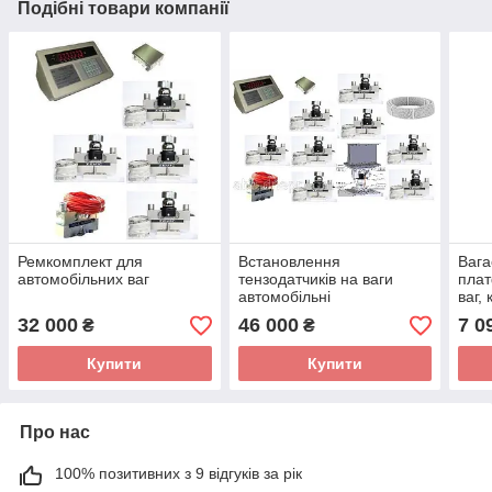
Подібні товари компанії
Ремкомплект для
Встановлення
Вага
автомобільних ваг
тензодатчиків на ваги
плат
автомобільні
ваг,
500 
32 000
46 000
7 0
₴
₴
Купити
Купити
Про нас
100% позитивних з 9 відгуків за рік