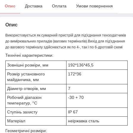
Опис
Доставка
Оплата
Умови повернення
Опис
Використовується як сумарний пристрій для під'єднання тензодатчиків
до вимірювальних приладів (вагових терміналів).Вихід для під'єднання
до вагового терміналу здійснюється як по 4-, так і по 6-дротовій схемі
Технічні характеристики:
Зовнішні розміри, мм
192*136*45,5
Розмір установного
172*36
майданчика, мм
Діаметр отворів, мм
7
Робочий діапазон
-30 + 70
температур, °C
Ступінь захисту
IP 67
Матеріал
неіржавка сталь
Геометричні розміри: