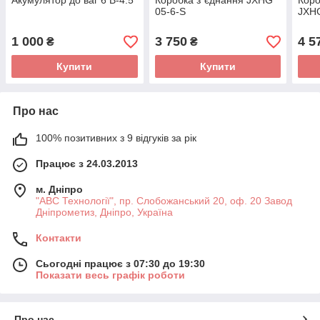
Акумулятор до ваг 6 В-4.5
Коробка з*єднання JXHG
Коро
05-6-S
JXHG
1 000
3 750
4 5
₴
₴
Купити
Купити
Про нас
100% позитивних з 9 відгуків за рік
Працює з 24.03.2013
м. Дніпро
"АВС Технології", пр. Слобожанський 20, оф. 20 Завод
Дніпрометиз, Дніпро, Україна
Контакти
Сьогодні працює з 07:30 до 19:30
Показати весь графік роботи
Про нас