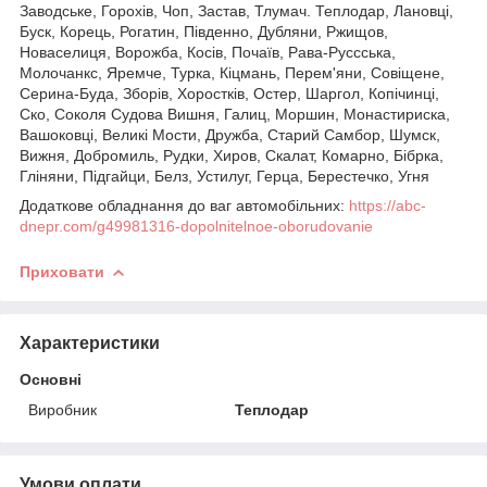
Заводське, Горохів, Чоп, Застав, Тлумач. Теплодар, Лановці,
Буск, Корець, Рогатин, Південно, Дубляни, Ржищов,
Новаселиця, Ворожба, Косів, Почаїв, Рава-Руссська,
Молочанкс, Яремче, Турка, Кіцмань, Перем'яни, Совіщене,
Серина-Буда, Зборів, Хоростків, Остер, Шаргол, Копічинці,
Ско, Соколя Судова Вишня, Галиц, Моршин, Монастириска,
Вашоковці, Великі Мости, Дружба, Старий Самбор, Шумск,
Вижня, Добромиль, Рудки, Хиров, Скалат, Комарно, Бібрка,
Гліняни, Підгайци, Белз, Устилуг, Герца, Берестечко, Угня
Додаткове обладнання до ваг автомобільних:
https://abc-
dnepr.com/g49981316-dopolnitelnoe-oborudovanie
Приховати
Характеристики
Основні
Виробник
Теплодар
Умови оплати