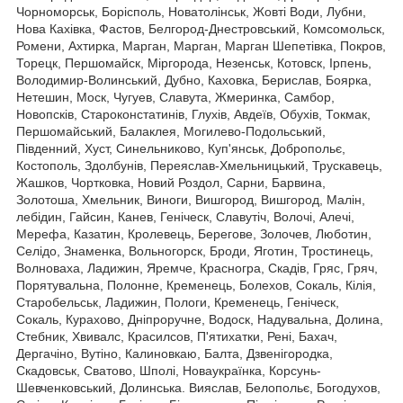
Чорноморськ, Борісполь, Новатолінськ, Жовті Води, Лубни,
Нова Кахівка, Фастов, Белгород-Днестровський, Комсомольск,
Ромени, Ахтирка, Марган, Марган, Марган Шепетівка, Покров,
Торецк, Першомайск, Міргорода, Незенськ, Котовск, Ірпень,
Володимир-Волинський, Дубно, Каховка, Берислав, Боярка,
Нетешин, Моск, Чугуев, Славута, Жмеринка, Самбор,
Новопсків, Староконстатинів, Глухів, Авдеїв, Обухів, Токмак,
Першомайський, Балаклея, Могилево-Подольський,
Південний, Хуст, Синельниково, Куп'янськ, Добропольє,
Костополь, Здолбунів, Переяслав-Хмельницький, Трускавець,
Жашков, Чортковка, Новий Роздол, Сарни, Барвина,
Золотоша, Хмельник, Виноги, Вишгород, Вишгород, Малін,
лебідин, Гайсин, Канев, Геніческ, Славутіч, Волочі, Алечі,
Мерефа, Казатин, Кролевець, Берегове, Золочев, Люботин,
Селідо, Знаменка, Вольногорск, Броди, Яготин, Тростинець,
Волноваха, Ладижин, Яремче, Красногра, Скадів, Гряс, Гряч,
Порятувальна, Полонне, Кременець, Болехов, Сокаль, Кілія,
Старобельськ, Ладижин, Пологи, Кременець, Геніческ,
Сокаль, Курахово, Дніпроручне, Водоск, Надувальна, Долина,
Стебник, Хвивалс, Красилсов, П'ятихатки, Рені, Бахач,
Дергачіно, Вутіно, Калиновкаю, Балта, Дзвенігородка,
Скадовськ, Сватово, Шполі, Новаукраїнка, Корсунь-
Шевченковський, Долинська. Вияслав, Белопольє, Богодухов,