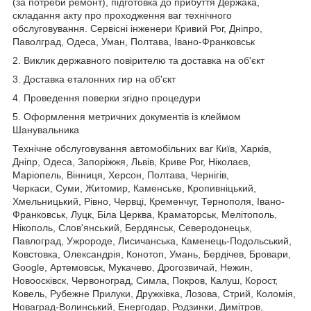
(за потреби ремонт), підготовка до прибуття Держака,
складання акту про проходження ваг технічного
обслуговування. Сервісні інженери Кривий Рог, Дніпро,
Паволград, Одеса, Уман, Полтава, Івано-Франковськ
2. Виклик державного повірителю та доставка на об'єкт
3. Доставка еталонних гир на об'єкт
4. Проведення поверки згідно процедури
5. Оформлення метричних документів із клеймом
Шанувальника
Технічне обслуговування автомобільних ваг Київ, Харків,
Дніпр, Одеса, Запоріжжя, Львів, Криве Рог, Ніколаєв,
Маріопель, Вінниця, Херсон, Полтава, Чернігів,
Черкаси, Суми, Житомир, Каменське, Кропивніцький,
Хмельницький, Рівно, Червці, Кременчуг, Тернополя, Івано-
Франковськ, Луцк, Біла Церква, Краматорськ, Мелітополь,
Нікополь, Слов'янський, Бердянськ, Северодонецьк,
Павлоград, Ужророде, Лисичанська, Каменець-Подольський,
Ковстовка, Олександрія, Конотоп, Умань, Бердічев, Бровари,
Google, Артемовськ, Мукачево, Дрогозвичай, Нежин,
Новоосківск, Червоноград, Симла, Покров, Калуш, Корост,
Ковель, Рубежне Прилуки, Дружківка, Лозова, Стрий, Коломія,
Новаград-Волинський, Енергодар, Родзинки, Димітров,