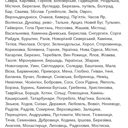
Сквіра, Карлівка, Горіхов, Білозерське, Підміщене, Роздільна,
Містеня, Берегани, Вугледар, Березань, путівль, Болград,
Бар, Сваява, 56слав. Гуляйполе, Зміїв, Овроч,
Верхньденднюск, Очаков, Киверці, Пір'ятін, Часов Яр,
Волянськ, Дунаївці, рево-, Тальне, Арциз, Новий Буг, Тульчин,
Гайворон, Гола Пристань, Носсовка, Жашків, Містощі,
Васильневка, Каменка-Дневська, Берислав, Снігургиги, Сорги
Райдуж, Бурштин, Рахів, Новорічній Северський, Камінка,
Тетієв, Ніколаєв, Острог, Зеленодольськ, Хорол, Сторожинець,
Корюковка, Білявина, Горняк, Українка, Нова Одеса, Містня,
Кагарлик, Березно, Теребівля, Вин Рожище, Ялов, Жовква,
Таоля. Міронування, Бершадь, Українськ, Збараж,
Новогоиром, Узин, Світлодарск, Соледар, Баштанка, Мала
Віска, Барвенково, Приморск, Мена, Глобіно, Гніван, Ічня,
Баланка, Бучач, Лозвиця, Сновська, Бобринець, Неміц,
Неміляки, Чіскінгієн, Бобровик, Соск, Соск Рідина, Ямполь,
Борзна, Буринь, Камінка-Бугська, Гребенка, Христиновка,
Таврійськ, Борщів, Хотин, Сільці, Помощена, Камінь-
Каширський, Татарбунари, Погребіло, Мар'їнка, Болєхів,
Зіньков, Ходов, Снізан, Деражня, Любомль, Вовкіл, Ноневодс,
Раділів, Раділів, Сокиряни, Верховцовко, Заліщики,
Перещіпіно, Андрушівка, Пустомити, Містеня, Тісмениця,
Тячів, Семенівка, Дубровиця, Кодима, Іршова, Березівка,
Анагняв, Монастирще, Липовець, Радеховик, Мостиска,