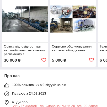
Оцінка відповідності ваг
Сервісне обслуговування
Техн
автомобільних технічному
вагового обладнання
ваг 
регламенту з
використанням еталоних
30 000
5 000
6 0
₴
₴
гир
Про нас
100% позитивних з 9 відгуків за рік
Працює з 24.03.2013
м. Дніпро
"АВС Технології", пр. Слобожанський 20, оф. 20 Завод