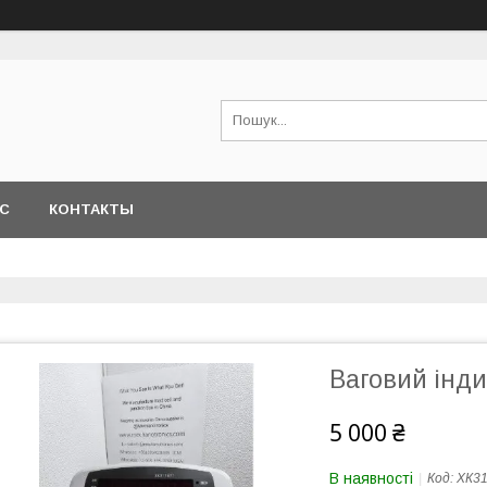
АС
КОНТАКТЫ
Ваговий інди
5 000 ₴
В наявності
Код:
XК31