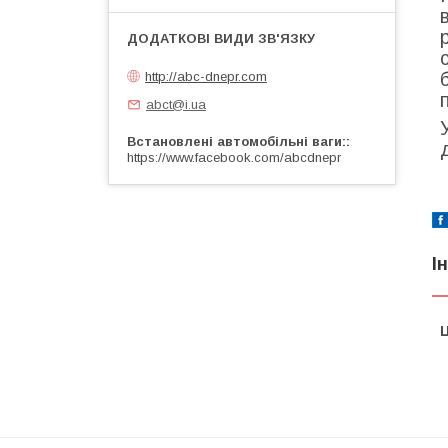
http://abc-dnepr.com
abct@i.ua
Встановлені автомобільні ваги:
https://www.facebook.com/abcdnepr
І
Ц