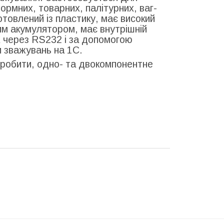
рмних, товарних, палітурних, ваг-
отовлений із пластику, має високий
им акумулятором, має внутрішній
К через RS232 і за допомогою
 зважувань на 1С.
у робити, одно- та двокомпонентне