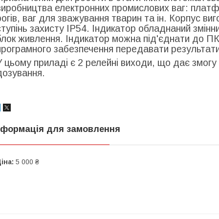
виробництва електронних промислових ваг: платфо
рогів, ваг для зважування тварин та ін. Корпус виг
ступінь захисту IP54. Індикатор обладнаний змінн
блок живлення. Індикатор можна під'єднати до П
програмного забезпечення передавати результати
У цьому приладі є 2 релейні виходи, що дає змог
дозування.
нформація для замовлення
іна:
5 000 ₴