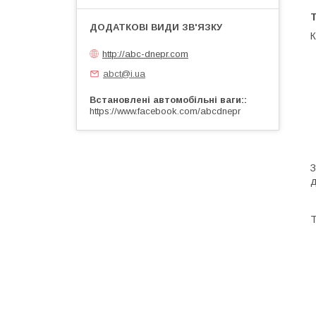
К
http://abc-dnepr.com
abct@i.ua
Встановлені автомобільні ваги:
https://www.facebook.com/abcdnepr
З
д
Т