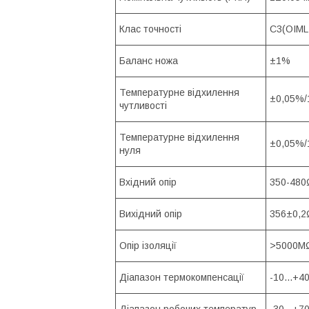
Клас точності
С3(OIML 
Баланс ножа
±1%
Температурне відхилення
±0,05%/
чутливості
Температурне відхилення
±0,05%/
нуля
Вхідний опір
350-480
Вихідний опір
356±0,2
Опір ізоляції
>5000М
Діапазон термокомпенсації
-10...+4
Діапазон робочих температур
-30...+7