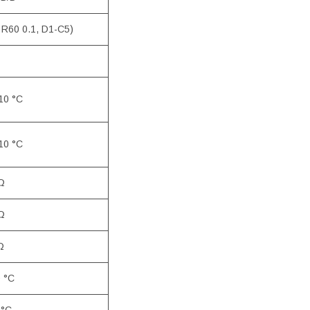
R60 0.1, D1-C5)
10 °C
10 °C
Ω
Ω
Ω
0 °C
0°С