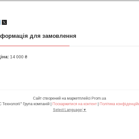
нформація для замовлення
іна:
14 000 ₴
Сайт створений на маркетплейсі
Prom.ua
"АВС Технології" Група компаній |
Поскаржитися на контент
|
Політика конфіденцій
Select Language
▼