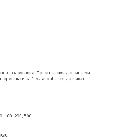
сного зважування
, Прості та складні системи
тформні ваги на 1-му або 4 тензодатчиках;
0, 100, 200, 500,
мВ/В