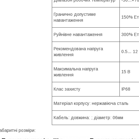
Гранично допустиме
150% Ет
навантаження
Руйнівне навантаження
300% Ет
Рекомендована напруга
0.5… 12
живлення
Максимальна напруга
15 В
живлення
Клас захисту
IР68
Матеріал корпусу: нержавіюча сталь
Кабель: довжина: ; діаметр: 06мм
абаритні розміри: