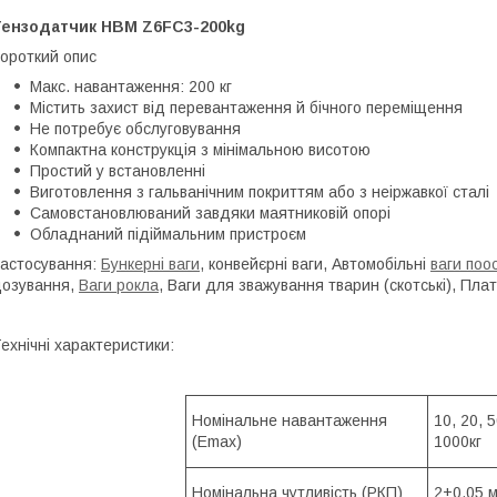
Тензодатчик HBM Z6FC3-200kg
ороткий опис
Макс. навантаження: 200 кг
Містить захист від перевантаження й бічного переміщення
Не потребує обслуговування
Компактна конструкція з мінімальною висотою
Простий у встановленні
Виготовлення з гальванічним покриттям або з неіржавкої сталі
Самовстановлюваний завдяки маятниковій опорі
Обладнаний підіймальним пристроєм
астосування:
Бункерні ваги
, конвейєрні ваги, Автомобільні
ваги поо
озування,
Ваги рокла
, Ваги для зважування тварин (скотські), Пла
ехнічні характеристики:
Номінальне навантаження
10, 20, 5
(Еmax)
1000кг
Номінальна чутливість (РКП)
2±0.05 