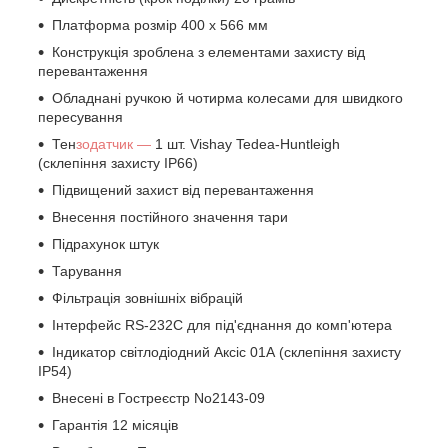
Платформа розмір 400 х 566 мм
Конструкція зроблена з елементами захисту від
перевантаження
Обладнані ручкою й чотирма колесами для швидкого
пересування
Тен
зодатчик —
1 шт. Vishay Tedea-Huntleigh
(склепіння захисту IP66)
Підвищений захист від перевантаження
Внесення постійного значення тари
Підрахунок штук
Тарування
Фільтрація зовнішніх вібрацій
Інтерфейс RS-232С для під'єднання до комп'ютера
Індикатор світлодіодний Аксіс 01А (склепіння захисту
IP54)
Внесені в Гостреєстр No2143-09
Гарантія 12 місяців