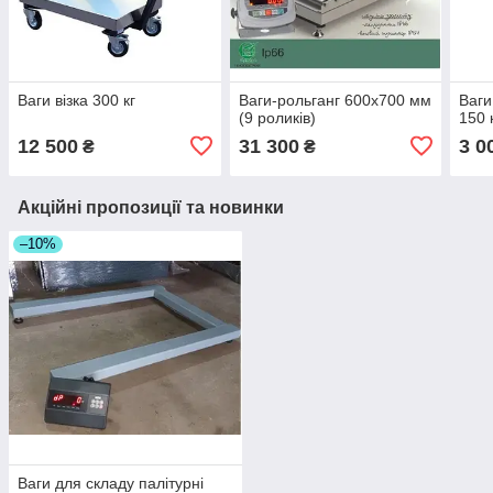
Ваги візка 300 кг
Ваги-рольганг 600х700 мм
Ваги
(9 роликів)
150 
12 500
31 300
3 0
₴
₴
Акційні пропозиції та новинки
–10%
Ваги для складу палітурні