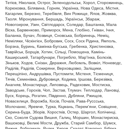
Тетієв, Ніколаєв, Острог, Зеленодольськ, Хорол, Сторожинець,
Корюковка, Білявина, Горняк, Українка, Нова Одеса, Містня,
Кагарлик, Березно, Теребівля, Вин Рожище, Ялов, Жовква,
Таоля. Міронування, Бершадь, Українськ, Збараж,
Новогоиром, Узин, Світлодарск, Соледар, Баштанка, Мала
Віска, Барвенково, Приморск, Мена, Глобіно, Гніван, Ічня,
Баланка, Бучач, Лозвиця, Сновська, Бобринець, Неміц,
Неміляки, Чіскінгієн, Бобровик, Соск, Соск Рідина, Ямполь,
Борзна, Буринь, Камінка-Бугська, Гребенка, Христиновка,
Таврійськ, Борщів, Хотин, Сільці, Помощена, Камінь-
Каширський, Татарбунари, Погребіло, Мар'їнка, Болєхів,
Зіньков, Ходов, Снізан, Деражня, Любомль, Вовкіл, Ноневодс,
Раділів, Раділів, Сокиряни, Верховцовко, Заліщики,
Перещіпіно, Андрушівка, Пустомити, Містеня, Тісмениця,
Тячів, Семенівка, Дубровиця, Кодима, Іршова, Березівка,
Анагняв, Монастирще, Липовець, Радеховик, Мостиска,
Заводське, Горохів, Чоп, Застав, Тлумач. Теплодар, Лановці,
Буск, Корець, Рогатин, Південно, Дубляни, Ржищов,
Новаселиця, Ворожба, Косів, Почаїв, Рава-Руссська,
Молочанкс, Яремче, Турка, Кіцмань, Перем'яни, Совіщене,
Серина-Буда, Зборів, Хоростків, Остер, Шаргол, Копічинці,
Ско, Соколя Судова Вишня, Галиц, Моршин, Монастириска,
Вашоковці, Великі Мости, Дружба, Старий Самбор, Шумск,
Вижня, Добромиль, Рудки, Хиров, Скалат, Комарно, Бібрка,