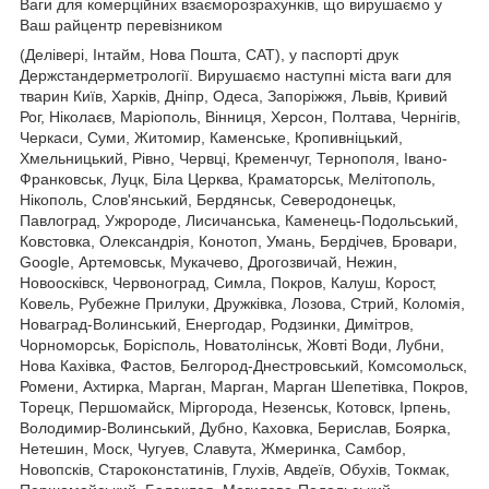
Ваги для комерційних взаєморозрахунків, що вирушаємо у
Ваш райцентр перевізником
(Делівері, Інтайм, Нова Пошта, САТ), у паспорті друк
Держстандерметрології. Вирушаємо наступні міста ваги для
тварин Київ, Харків, Дніпр, Одеса, Запоріжжя, Львів, Кривий
Рог, Ніколаєв, Маріополь, Вінниця, Херсон, Полтава, Чернігів,
Черкаси, Суми, Житомир, Каменське, Кропивніцький,
Хмельницький, Рівно, Червці, Кременчуг, Тернополя, Івано-
Франковськ, Луцк, Біла Церква, Краматорськ, Мелітополь,
Нікополь, Слов'янський, Бердянськ, Северодонецьк,
Павлоград, Ужророде, Лисичанська, Каменець-Подольський,
Ковстовка, Олександрія, Конотоп, Умань, Бердічев, Бровари,
Google, Артемовськ, Мукачево, Дрогозвичай, Нежин,
Новоосківск, Червоноград, Симла, Покров, Калуш, Корост,
Ковель, Рубежне Прилуки, Дружківка, Лозова, Стрий, Коломія,
Новаград-Волинський, Енергодар, Родзинки, Димітров,
Чорноморськ, Борісполь, Новатолінськ, Жовті Води, Лубни,
Нова Кахівка, Фастов, Белгород-Днестровський, Комсомольск,
Ромени, Ахтирка, Марган, Марган, Марган Шепетівка, Покров,
Торецк, Першомайск, Міргорода, Незенськ, Котовск, Ірпень,
Володимир-Волинський, Дубно, Каховка, Берислав, Боярка,
Нетешин, Моск, Чугуев, Славута, Жмеринка, Самбор,
Новопсків, Староконстатинів, Глухів, Авдеїв, Обухів, Токмак,