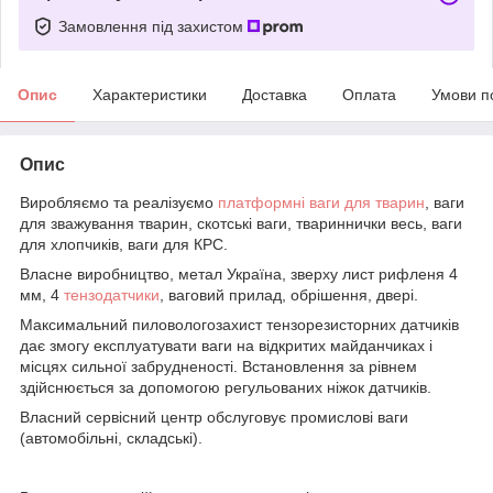
Замовлення під захистом
Опис
Характеристики
Доставка
Оплата
Умови п
Опис
Виробляємо та реалізуємо
платформні
ваги для тварин
, ваги
для зважування тварин, скотські ваги, твариннички весь, ваги
для хлопчиків, ваги для КРС.
Власне виробництво, метал Україна, зверху лист рифленя 4
мм, 4
тензодатчики
, ваговий прилад, обрішення, двері.
Максимальний пиловологозахист тензорезисторних датчиків
дає змогу експлуатувати ваги на відкритих майданчиках і
місцях сильної забрудненості. Встановлення за рівнем
здійснюється за допомогою регульованих ніжок датчиків.
Власний сервісний центр обслуговує промислові ваги
(автомобільні, складські).