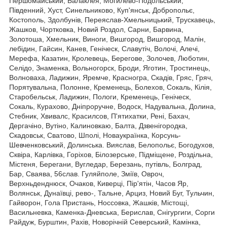
Першомайський, Балаклея, Могилево-Подольський,
Південний, Хуст, Синельниково, Куп'янськ, Добропольє,
Костополь, Здолбунів, Переяслав-Хмельницький, Трускавець,
Жашков, Чортковка, Новий Роздол, Сарни, Барвина,
Золотоша, Хмельник, Виноги, Вишгород, Вишгород, Малін,
лебідин, Гайсин, Канев, Геніческ, Славутіч, Волочі, Алечі,
Мерефа, Казатин, Кролевець, Берегове, Золочев, Люботин,
Селідо, Знаменка, Вольногорск, Броди, Яготин, Тростинець,
Волноваха, Ладижин, Яремче, Красногра, Скадів, Гряс, Гряч,
Порятувальна, Полонне, Кременець, Болехов, Сокаль, Кілія,
Старобельськ, Ладижин, Пологи, Кременець, Геніческ,
Сокаль, Курахово, Дніпроручне, Водоск, Надувальна, Долина,
Стебник, Хвивалс, Красилсов, П'ятихатки, Рені, Бахач,
Дергачіно, Вутіно, Калиновкаю, Балта, Дзвенігородка,
Скадовськ, Сватово, Шполі, Новаукраїнка, Корсунь-
Шевченковський, Долинська. Вияслав, Белопольє, Богодухов,
Сквіра, Карлівка, Горіхов, Білозерське, Підміщене, Роздільна,
Містеня, Берегани, Вугледар, Березань, путівль, Болград,
Бар, Сваява, 56слав. Гуляйполе, Зміїв, Овроч,
Верхньденднюск, Очаков, Киверці, Пір'ятін, Часов Яр,
Волянськ, Дунаївці, рево-, Тальне, Арциз, Новий Буг, Тульчин,
Гайворон, Гола Пристань, Носсовка, Жашків, Містощі,
Васильневка, Каменка-Дневська, Берислав, Снігургиги, Сорги
Райдуж, Бурштин, Рахів, Новорічній Северський, Камінка,