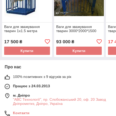
Ваги для зважування
Ваги для зважування
Ваги
тварин 1х1.5 метра
тварин 3000*2000*1500
твар
17 500
93 000
17 
₴
₴
Купити
Купити
Про нас
100% позитивних з 9 відгуків за рік
Працює з 24.03.2013
м. Дніпро
"АВС Технології", пр. Слобожанський 20, оф. 20 Завод
Дніпрометиз, Дніпро, Україна
Контакти