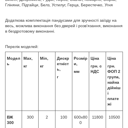
Гліняни, Підгайци, Белз, Устилуг, Герца, Берестечко, Угня
Додаткова комплектація пандусами для зручності заїзду на
весь, можлива виконання без дверей і розв'язання, виконання
в бездротовому виконанні.
Перелік моделей:
Модел
Max,
Min,
Дискр
Розмір
Ціна
Ціна
ь
етніст
и,
кг
кг
грн. с
грн.
ь,
мм
НДС
ФОП 2
г
група,
найна
дійніш
і
плате
жі
ВЖ
300
2
100
600х80
11800
10500
300
0