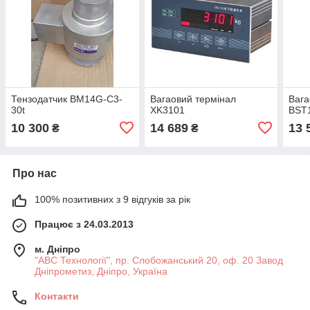
Тензодатчик BM14G-С3-
Вагаовий термінал
Вага
30t
XK3101
BST
10 300
14 689
13 
₴
₴
Про нас
100% позитивних з 9 відгуків за рік
Працює з 24.03.2013
м. Дніпро
"АВС Технології", пр. Слобожанський 20, оф. 20 Завод
Дніпрометиз, Дніпро, Україна
Контакти