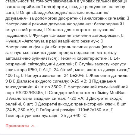
стабільності та точності зважування в умовах сильної вібрації
вантажоприйманої платформи, швидке реагування на зміну
ваги;  Опції «Швидке/середнє/повільне подавання/
дозування» за допомогою дискретних і аналогових сигналів; 
Настроювані режими дозування/подавання: безперервний і
імпульсний режим;  Уставка для контролю дозування/
подавання;  Функція «Зниження значення автокорекції»; 
Функція «Автопауза в разі аварійного режиму»; 
Настроювана функція «Контроль засипки дози» (коли
закінчується засипка дози, процес подавання матеріалу
автоматично зупиняється); Технічні характеристики:  14-
розрядний світлодіодний дисплей;  Ступінь захисту корпусу
індикатора IP50;  АЦП: 24-бітний, макс. частота дискретизації
400 Гц;  Напруга живлення: 24 В±20%;  Живлення датчиків:
9 В  Діапазон вхідного сигналу: 0-25 мВ;  Під'єднання
тензодатчиків: 4 шт. по 350Ω;  Настроюваний комунікаційний
порт RS232/RS485;  Стандартний протокол обміну ModBus.
 Аналоговий вихідний сигнал: 4-20 мА;  Дискретні входи:
релейні, 6 шт;  Дискретні виходи: транзисторний ключ, 8 шт
(24 В, 250 мА);  Габаритні розміри: 110х62х150 мм; 
Температури експлуатації: -25 до +40 °C.
Приховати