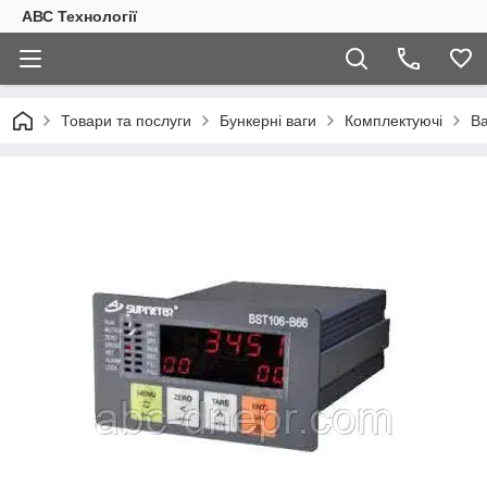
АВС Технології
Товари та послуги
Бункерні ваги
Комплектуючі
Ва