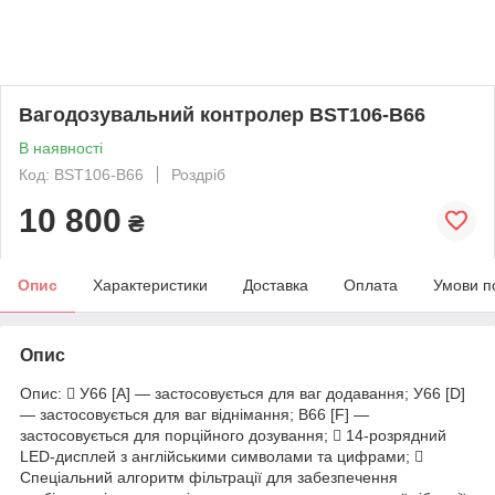
Вагодозувальний контролер BST106-B66
В наявності
Код: BST106-B66
Роздріб
10 800
₴
Опис
Характеристики
Доставка
Оплата
Умови п
Опис
Опис:  У66 [A] — застосовується для ваг додавання; У66 [D]
— застосовується для ваг віднімання; В66 [F] —
застосовується для порційного дозування;  14-розрядний
LED-дисплей з англійськими символами та цифрами; 
Спеціальний алгоритм фільтрації для забезпечення