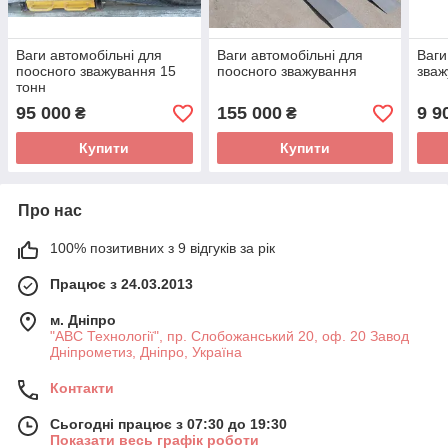
Ваги автомобільні для
Ваги автомобільні для
Ваги
поосного зважування 15
поосного зважування
зваж
тонн
95 000
155 000
9 9
₴
₴
Купити
Купити
Про нас
100% позитивних з 9 відгуків за рік
Працює з 24.03.2013
м. Дніпро
"АВС Технології", пр. Слобожанський 20, оф. 20 Завод
Дніпрометиз, Дніпро, Україна
Контакти
Сьогодні працює з 07:30 до 19:30
Показати весь графік роботи