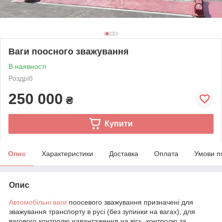
Ваги поосного зважування
В наявності
Роздріб
250 000
₴
Купити
Опис
Характеристики
Доставка
Оплата
Умови п
Опис
Автомобільні ваги
поосевого зважування призначені для
зважування транспорту в русі (без зупинки на вагах), для
вагового контролю навантаження на вісь, контролю за