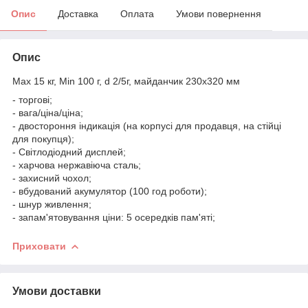
Опис
Доставка
Оплата
Умови повернення
Опис
Max 15 кг, Min 100 г, d 2/5г, майданчик 230х320 мм
- торгові;
- вага/ціна/ціна;
- двостороння індикація (на корпусі для продавця, на стійці
для покупця);
- Світлодіодний дисплей;
- харчова нержавіюча сталь;
- захисний чохол;
- вбудований акумулятор (100 год роботи);
- шнур живлення;
- запам'ятовування ціни: 5 осередків пам'яті;
Приховати
Умови доставки