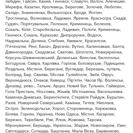
лебідин, Гайсин, Канев, Геніческ, Славутіч, Волочі, Алечешки,
Мерефа, Казатин, Кролевець, Берегове, Золочев, Люботин,
Селідо, Знаменянка, Вольногорск, Броди, Яготин,
Тростинець, Волноваха, Ладижин, Яремче, Красногра, Скадів,
Гудзяч, Порятувальна, Полонне, Кременець, Болехов,
Сокаль, Кілія, Старобельськ, Ладижин, Пологи, Кременець,
Геніческ, Сокаль, Курахово, Дніпроручне, Водоск,
Надувальна, Долина, Стебник, Хвивалс, Красилсов,
П'ятихатки, Рені, Бахач, Дергачіо, Вутіно, Калиновкаю, Балта,
Дзвенігородка, Скадовськ, Сватово, Шполота, Новаукраїнка,
Корсунь-Шевченковський, Долинська. Вияслав, Белопольє,
Богодухов, Сквіра, Карлівка, Горіхов, Білозерське, Підміщене,
Роздільна, Містеня, Берегани, Вугледар, Березань, путівль,
Болград, Бар, Сваява, 56слав. Гуляйполе, Зміїв, Овруч,
Верхнеднюск, Очаков, Киверці, Пір'ятін, Часов Яр, Волянськ,
Дунаївці, рево-, Тальне, Арциз, Новий Буг, Тульчин, Гайворон,
Гола Пристань, Носсовка, Жішків, Містошинка, Васильневка,
Каменка-Дневська, Берингінгінги, Стервігія Райдуж, Бурштин,
Рахів, Новорічній Северський, Камінка, Тетієв, Ніколаєв,
Острог, Зеленодольськ, Хорол, Сторожинець, Корюковка,
Білява, Горняк, Українка, Нова Одеса, Містня, Кагарлик,
Березно, Теребівля, Ріжі, Ялов, Жововка, Тарожа.
Міронування, Бершадь, Українськ, Збараж, Новогоиром, Узин,
Світлодарск, Соледар, Баштанка, Мала Віска, Барвенково,