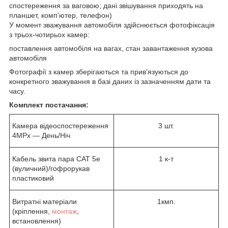
спостереження за ваговою; дані звішування приходять на
планшет, комп'ютер, телефон)
У момент зважування автомобіля здійснюється фотофіксація
з трьох-чотирьох камер:
поставлення автомобіля на вагах, стан завантаження кузова
автомобіля
Фотографії з камер зберігаються та прив'язуються до
конкретного зважування в базі даних із зазначенням дати та
часу.
Комплект постачання:
Камера відеоспостереження
3 шт.
4MPx — День/Ніч
Кабель звита пара CAT 5e
1 к-т
(вуличний)/гофрорукав
пластиковий
Витратні матеріали
1кмп.
(кріплення,
монтаж
,
встановлення)