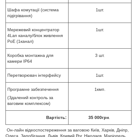
Шафа комутації (система
1шт.
підігрівання)
Мережевий концентратор
1шт.
4Lan каналу/блок живлення
PoE (1канал)
Коробка монтажна для
3 шт.
камери IP64
Перетворювач інтерфейсу
1шт.
Програмне забезпечення
1кмп.
(Здалений контроль за
ваговим комплексом)
Вартість:
35 000грн
.
Он-лайн відеоспостереження за ваговою Київ, Харків, Дніпр,
Одеса, Запобігання, Львів, Кривий Рог, Ніколаєв, Маріопель,