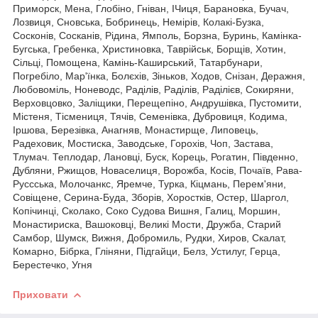
Приморск, Мена, Глобіно, Гніван, ІЧиця, Барановка, Бучач,
Лозвиця, Сновська, Бобринець, Немірів, Колакі-Бузка,
Сосконів, Сосканів, Рідина, Ямполь, Борзна, Буринь, Камінка-
Бугська, Гребенка, Христиновка, Таврійськ, Борщів, Хотин,
Сільці, Помощена, Камінь-Каширський, Татарбунари,
Погребіло, Мар'їнка, Болєхів, Зіньков, Ходов, Снізан, Деражня,
Любовоміль, Ноневодс, Раділів, Раділів, Раділієв, Сокиряни,
Верховцовко, Заліщики, Перещепіно, Андрушівка, Пустомити,
Містеня, Тісмениця, Тячів, Семенівка, Дубровиця, Кодима,
Іршова, Березівка, Анагняв, Монастирще, Липовець,
Радеховик, Мостиска, Заводське, Горохів, Чоп, Застава,
Тлумач. Теплодар, Лановці, Буск, Корець, Рогатин, Південно,
Дубляни, Ржищов, Новаселиця, Ворожба, Косів, Почаїв, Рава-
Руссська, Молочанкс, Яремче, Турка, Кіцмань, Перем'яни,
Совіщене, Серина-Буда, Зборів, Хоростків, Остер, Шаргол,
Копічинці, Сколако, Соко Судова Вишня, Галиц, Моршин,
Монастириска, Вашоковці, Великі Мости, Дружба, Старий
Самбор, Шумск, Вижня, Добромиль, Рудки, Хиров, Скалат,
Комарно, Бібрка, Гліняни, Підгайци, Белз, Устилуг, Герца,
Берестечко, Угня
Приховати