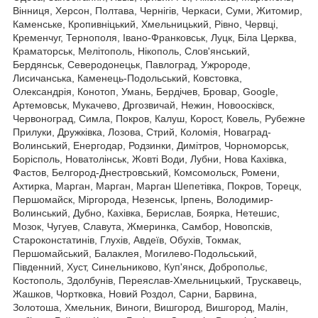
Вінниця, Херсон, Полтава, Чернігів, Черкаси, Суми, Житомир,
Каменське, Кропивніцький, Хмельницький, Рівно, Червці,
Кременчуг, Тернополя, Івано-Франковськ, Луцк, Біла Церква,
Краматорськ, Мелітополь, Нікополь, Слов'янський,
Бердянськ, Северодонецьк, Павлоград, Ужророде,
Лисичанська, Каменець-Подольський, Ковстовка,
Олександрія, Конотоп, Умань, Бердічев, Бровар, Google,
Артемовськ, Мукачево, Дргозвичай, Нежин, Новоосківск,
Червоноград, Симла, Покров, Калуш, Корост, Ковель, Рубежне
Прилуки, Дружківка, Лозова, Стрий, Коломія, Новаград-
Волинський, Енергодар, Родзинки, Димітров, Чорноморськ,
Борісполь, Новатолінськ, Жовті Води, Лубни, Нова Кахівка,
Фастов, Белгород-Днестровський, Комсомольск, Ромени,
Ахтирка, Марган, Марган, Марган Шепетівка, Покров, Торецк,
Першомайск, Міргорода, Незенськ, Ірпень, Володимир-
Волинський, Дубно, Кахівка, Берислав, Боярка, Нетешис,
Мозок, Чугуев, Славута, Жмеринка, Самбор, Новопсків,
Староконстатинів, Глухів, Авдеїв, Обухів, Токмак,
Першомайський, Балаклея, Могилево-Подольський,
Південний, Хуст, Синельниково, Куп'янск, Добропольє,
Костополь, Здолбунів, Переяслав-Хмельницький, Трускавець,
Жашков, Чортковка, Новий Роздол, Сарни, Барвина,
Золотоша, Хмельник, Виноги, Вишгород, Вишгород, Малін,