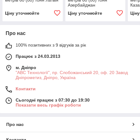
метрів 60 (80) тонн Латвія
метрів 60 (80) тонн
метр
Азербайджан
Каза
Ціну уточнюйте
Ціну уточнюйте
Цін
Про нас
100% позитивних з 9 відгуків за рік
Працює з 24.03.2013
м. Дніпро
"АВС Технології", пр. Слобожанський 20, оф. 20 Завод
Дніпрометиз, Дніпро, Україна
Контакти
Сьогодні працює з 07:30 до 19:30
Показати весь графік роботи
Про нас
Контакти