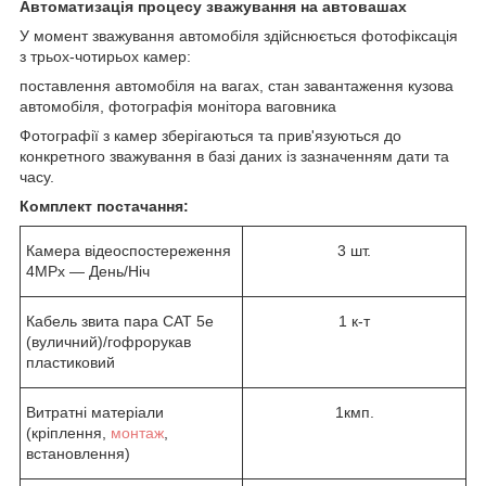
Автоматизація процесу зважування на автовашах
У момент зважування автомобіля здійснюється фотофіксація
з трьох-чотирьох камер:
поставлення автомобіля на вагах, стан завантаження кузова
автомобіля, фотографія монітора ваговника
Фотографії з камер зберігаються та прив'язуються до
конкретного зважування в базі даних із зазначенням дати та
часу.
Комплект постачання:
Камера відеоспостереження
3 шт.
4MPx — День/Ніч
Кабель звита пара CAT 5e
1 к-т
(вуличний)/гофрорукав
пластиковий
Витратні матеріали
1кмп.
(кріплення,
монтаж
,
встановлення)