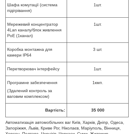
Шафа комутації (система
1шт.
підігрівання)
Мережевий концентратор
1шт.
4Lan каналу/блок живлення
PoE (1канал)
Коробка монтажна для
3 шт.
камери IP64
Перетворювач інтерфейсу
1шт.
Програмне забезпечення
1кмп.
(Здалений контроль за
ваговим комплексом)
Вартість:
35 000
Автоматизація автомобільних ваг Київ, Харків, Дніпр, Одеса,
Запоріжжя, Львів, Криве Рог, Ніколаєв, Маріуполь, Вінниця,
Херсон, Полтава, Чернігів, Черкаси, Суми, Житомир,