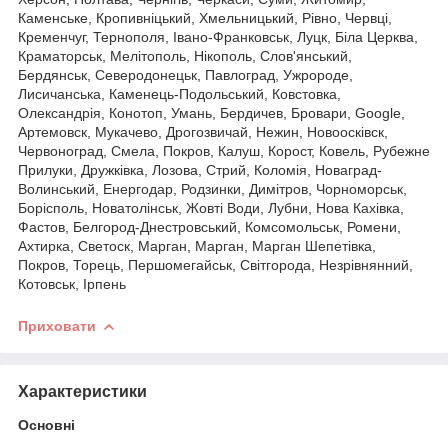
Каменське, Кропивніцький, Хмельницький, Рівно, Червці,
Кременчуг, Тернополя, Івано-Франковськ, Луцк, Біла Церква,
Краматорськ, Мелітополь, Нікополь, Слов'янський,
Бердянськ, Северодонецьк, Павлоград, Ужророде,
Лисичанська, Каменець-Подольський, Ковстовка,
Олександрія, Конотоп, Умань, Бердичев, Бровари, Google,
Артемовск, Мукачево, Дрогозвичай, Нежин, Новоосківск,
Червоноград, Смела, Покров, Калуш, Корост, Ковель, Рубежне
Прилуки, Дружківка, Лозова, Стрий, Коломія, Новаград-
Волинський, Енергодар, Родзинки, Димітров, Чорноморськ,
Борісполь, Новатолінськ, Жовті Води, Лубни, Нова Кахівка,
Фастов, Белгород-Днестровський, Комсомольськ, Ромени,
Ахтирка, Светоск, Марган, Марган, Марган Шепетівка,
Покров, Торець, Першомегайськ, Світгорода, Незрівнянний,
Котовськ, Ірпень
Приховати
Характеристики
Основні