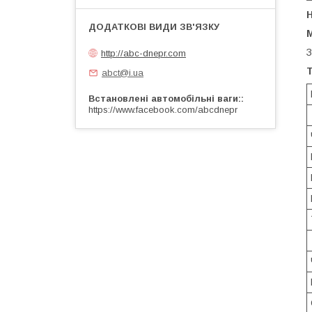
Н
М
З
http://abc-dnepr.com
Т
abct@i.ua
Встановлені автомобільні ваги:
https://www.facebook.com/abcdnepr