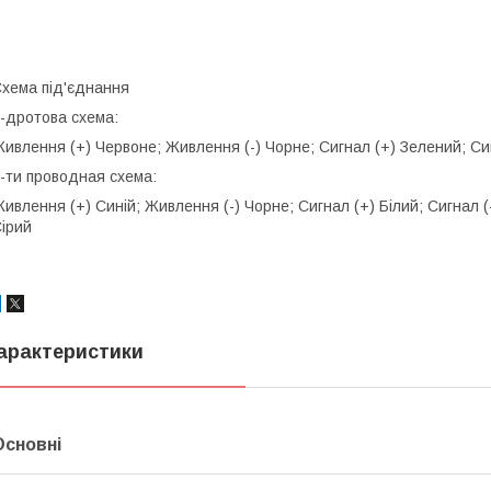
хема під'єднання
-дротова схема:
ивлення (+) Червоне; Живлення (-) Чорне; Сигнал (+) Зелений; Сиг
-ти проводная схема:
ивлення (+) Синій; Живлення (-) Чорне; Сигнал (+) Білий; Сигнал (
ірий
арактеристики
Основні