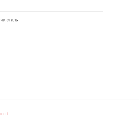
ча сталь
ності