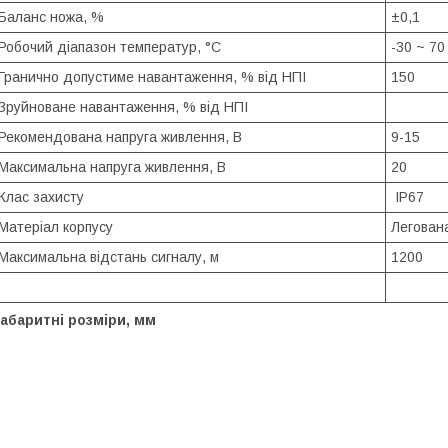
Баланс ножа, %
±0,1
Робочий діапазон температур, °C
-30 ~ 70
Гранично допустиме навантаження, % від НПІ
150
Зруйноване навантаження, % від НПІ
Рекомендована напруга живлення, В
9-15
Максимальна напруга живлення, В
20
Клас захисту
IP67
Матеріал корпусу
Легована
Максимальна відстань сигналу, м
1200
абаритні розміри, мм