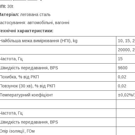
ПІ:
30t
атеріал:
легована сталь
астосування: автомобільні, вагонні
ехнічні характеристики:
Найбільша межа вимірювання (НПІ), kg
10, 15, 
20000, 2
Частота, Гц
15
Швидкість передавання, BPS
9600
Похибка, % від РКП
0,02
Повзунок (30 хв), % від РКП
0,02
Температурний коефіцієнт
±0,02%/
Частота, Гц
Швидкість передавання, BPS
Опір ізоляції, ГОм