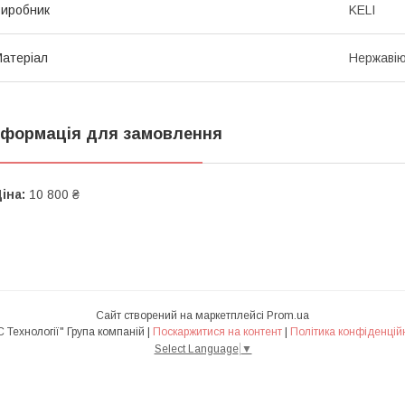
иробник
KELI
атеріал
Нержавію
нформація для замовлення
іна:
10 800 ₴
Сайт створений на маркетплейсі
Prom.ua
"АВС Технології" Група компаній |
Поскаржитися на контент
|
Політика конфіденцій
Select Language
▼