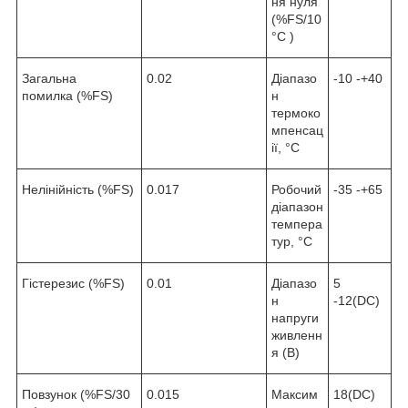
ня нуля
(%FS/10
°C )
Загальна
0.02
Діапазо
-10 -+40
помилка (%FS)
н
термоко
мпенсац
ії, °С
Нелінійність (%FS)
0.017
Робочий
-35 -+65
діапазон
темпера
тур, °С
Гістерезис (%FS)
0.01
Діапазо
5
н
-12(DC)
напруги
живленн
я (В)
Повзунок (%FS/30
0.015
Максим
18(DC)