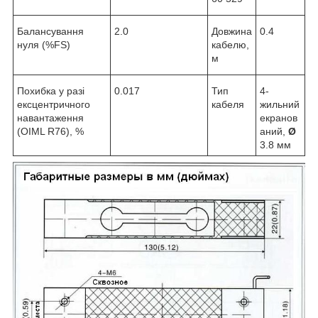
Балансування
2.0
Довжина
0.4
нуля (%FS)
кабелю,
м
Похибка у разі
0.017
Тип
4-
ексцентричного
кабеля
жильний
навантаження
екранов
(OIML R76), %
аний,
Ø
3.8 мм