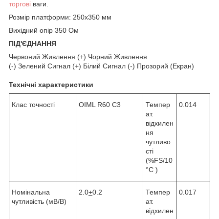
торгові
ваги.
Розмір платформи: 250x350 мм
Вихідний опір 350 Ом
ПІД'ЄДНАННЯ
Червоний Живлення (+) Чорний Живлення
(-) Зелений Сигнал (+) Білий Сигнал (-) Прозорий (Екран)
Технічні характеристики
Клас точності
OIML R60 C3
Темпер
0.014
ат.
відхилен
ня
чутливо
сті
(%FS/10
°C )
Номінальна
2.0
+
0.2
Темпер
0.017
чутливість (мВ/В)
ат.
відхилен