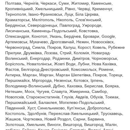
Полтава, Чернігів, Черкаси, Суми, Житомир, Каменське,
Кропивніцький, Хмельницький, Рівно, Червці, Кременчуг,
Тернополя, Івано-Франковськ, Луцк, Біла Церква,
Краматорськ, Мелітополь, Нікополь, Слов'янський,
Бердянськ, Северодонецьк, Павлоград, Ужророде,
Лисичанська, Каменець-Подольський, Ковстовка,
Олександрія, Конотоп, Умань, Бердічев, Бровари, Google,
Артемовськ, Мукачево, Дрогозвичай, Нежин, Новоосківск,
Червоноград, Симла, Покров, Калуш, Корост, Ковель, Рубежне
Прилуки, Дружківка, Лозова, Стрий, Коломія, Новаград-
Волинський, Енергодар, Родзинки, Димітров, Чорноморськ,
Борісполь, Новатолінськ, Жовті Води, Лубни, Нова Кахівка,
Фастов, Белгород-Днестровський, Комсомольск, Ромени,
Ахтирка, Марган, Марган, Марган Шепетівка, Покров, Торецк,
Першомайск, Міргорода, Незенськ, Котовск, Ірпень,
Володимир-Волинський, Дубно, Каховка, Берислав, Боярка,
Нетешин, Моск, Чугуев, Славута, Жмеринка, Самбор,
Новопсків, Староконстатинів, Глухів, Авдеїв, Обухів, Токмак,
Першомайський, Балаклея, Могилево-Подольський,
Південний, Хуст, Синельниково, Куп'янськ, Добропольє,
Костополь, Здолбунів, Переяслав-Хмельницький, Трускавець,
Жашков, Чортковка, Новий Роздол, Сарни, Барвина,
Золотоша, Хмельник, Виноги, Вишгород, Вишгород, Малін,
лебідин, Гайсин, Канев, Геніческ, Славутіч, Волочі, Алечі,