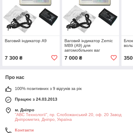
Ваговий індикатор А9
Ваговий індикатор Zemic
Блок
MB9 (А9) для
воль
автомобільних ваг
7 300
7 000
350
₴
₴
Про нас
100% позитивних з 9 відгуків за рік
Працює з 24.03.2013
м. Дніпро
"АВС Технології", пр. Слобожанський 20, оф. 20 Завод
Дніпрометиз, Дніпро, Україна
Контакти