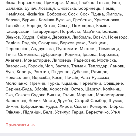
Віска, Барвенково, Приморск, Мена, Глобіно, Гніван, Ічня,
Баланка, Бучач, Лозвиця, Сновська, Бобринець, Неміц,
Неміляки, Чіскінгієн, Бобровик, Соск, Соск Рідина, Ямполь,
Борзна, Буринь, Камінка-Бугська, Гребенка, Христиновка,
Таврійськ, Борщів, Хотин, Сільці, Помощена, Камінь-
Каширський, Татарбунари, Погребіло, Мар'їнка, Болєхів,
Зіньков, Ходов, Снізан, Деражня, Любомль, Вовкіл, Ноневодс,
Раділів, Раділів, Сокиряни, Верховцовко, Заліщики,
Перещіпіно, Андрушівка, Пустомити, Містеня, Тісмениця,
Тячів, Семенівка, Дубровиця, Кодима, Іршова, Березівка,
Анагняв, Монастирще, Липовець, Радеховик, Мостиска,
Заводське, Горохів, Чоп, Застав, Тлумач. Теплодар, Лановці,
Буск, Корець, Рогатин, Південно, Дубляни, Ржищов,
Новаселиця, Ворожба, Косів, Почаїв, Рава-Руссська,
Молочанкс, Яремче, Турка, Кіцмань, Перем'яни, Совіщене,
Серина-Буда, Зборів, Хоростків, Остер, Шаргол, Копічинці,
Ско, Соколя Судова Вишня, Галиц, Моршин, Монастириска,
Вашоковці, Великі Мости, Дружба, Старий Самбор, Шумск,
Вижня, Добромиль, Рудки, Хиров, Скалат, Комарно, Бібрка,
Гліняни, Підгайци, Белз, Устилуг, Герца, Берестечко, Угня
Приховати