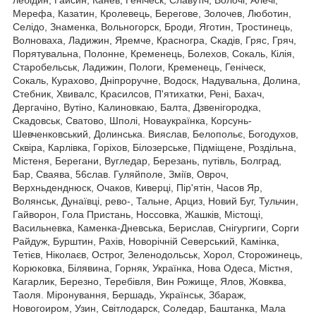
Мерефа, Казатин, Кролевець, Берегове, Золочев, Люботин,
Селідо, Знаменка, Вольногорск, Броди, Яготин, Тростинець,
Волноваха, Ладижин, Яремче, Красногра, Скадів, Гряс, Гряч,
Порятувальна, Полонне, Кременець, Болехов, Сокаль, Кілія,
Старобельськ, Ладижин, Пологи, Кременець, Геніческ,
Сокаль, Курахово, Дніпроручне, Водоск, Надувальна, Долина,
Стебник, Хвивалс, Красилсов, П'ятихатки, Рені, Бахач,
Дергачіно, Вутіно, Калиновкаю, Балта, Дзвенігородка,
Скадовськ, Сватово, Шполі, Новаукраїнка, Корсунь-
Шевченковський, Долинська. Вияслав, Белопольє, Богодухов,
Сквіра, Карлівка, Горіхов, Білозерське, Підміщене, Роздільна,
Містеня, Берегани, Вугледар, Березань, путівль, Болград,
Бар, Сваява, 56слав. Гуляйполе, Зміїв, Овроч,
Верхньденднюск, Очаков, Киверці, Пір'ятін, Часов Яр,
Волянськ, Дунаївці, рево-, Тальне, Арциз, Новий Буг, Тульчин,
Гайворон, Гола Пристань, Носсовка, Жашків, Містощі,
Васильневка, Каменка-Дневська, Берислав, Снігургиги, Сорги
Райдуж, Бурштин, Рахів, Новорічній Северський, Камінка,
Тетієв, Ніколаєв, Острог, Зеленодольськ, Хорол, Сторожинець,
Корюковка, Білявина, Горняк, Українка, Нова Одеса, Містня,
Кагарлик, Березно, Теребівля, Вин Рожище, Ялов, Жовква,
Таоля. Міронування, Бершадь, Українськ, Збараж,
Новогоиром, Узин, Світлодарск, Соледар, Баштанка, Мала