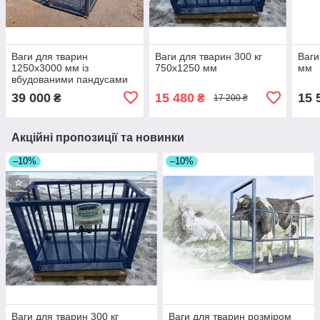
Ваги для тварин
Ваги для тварин 300 кг
Ваги
1250х3000 мм із
750х1250 мм
мм
вбудованими пандусами
39 000
15 480
15 
₴
₴
17 200 ₴
Акційні пропозиції та новинки
–10%
–10%
Ваги для тварин 300 кг
Ваги для тварин розміром