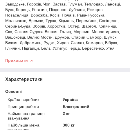
Заводське, Горохів, Чоп, Застав, Тлумач. Теплодар, Лановці,
Буск, Корець, Рогатин, Південно, Дубляни, Ржищов,
Новаселиця, Ворожба, Косів, Почаїв, Рава-Руссська,
Молочанкс, Яремче, Турка, Кіцмань, Перем'яни, Совіщене,
Серина-Буда, Зборів, Хоростків, Остер, Шаргол, Копічинці,
Ско, Соколя Судова Вишня, Галиц, Моршин, Монастириска,
Вашоковці, Великі Мости, Дружба, Старий Самбор, Шумск,
Вижня, Добромиль, Рудки, Хиров, Скалат, Комарно, Бібрка,
Гліняни, Підгайци, Белз, Устилуг, Герца, Берестечко, Угня
Приховати
Характеристики
Основні
Країна виробник
Україна
Принцип роботи
Електронний
Найменша границя
2 кг
зважування
Найбільша межа
300 кг
зважування