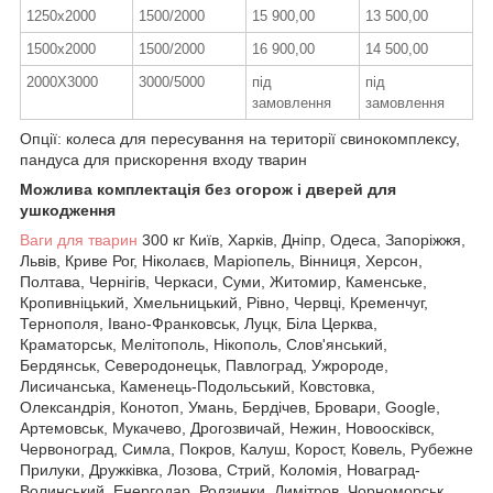
1250х2000
1500/2000
15 900,00
13 500,00
1500х2000
1500/2000
16 900,00
14 500,00
2000Х3000
3000/5000
під
під
замовлення
замовлення
Опції: колеса для пересування на території свинокомплексу,
пандуса для прискорення входу тварин
Можлива комплектація без огорож і дверей для
ушкодження
Ваги для тварин
300 кг Київ, Харків, Дніпр, Одеса, Запоріжжя,
Львів, Криве Рог, Ніколаєв, Маріопель, Вінниця, Херсон,
Полтава, Чернігів, Черкаси, Суми, Житомир, Каменське,
Кропивніцький, Хмельницький, Рівно, Червці, Кременчуг,
Тернополя, Івано-Франковськ, Луцк, Біла Церква,
Краматорськ, Мелітополь, Нікополь, Слов'янський,
Бердянськ, Северодонецьк, Павлоград, Ужророде,
Лисичанська, Каменець-Подольський, Ковстовка,
Олександрія, Конотоп, Умань, Бердічев, Бровари, Google,
Артемовськ, Мукачево, Дрогозвичай, Нежин, Новоосківск,
Червоноград, Симла, Покров, Калуш, Корост, Ковель, Рубежне
Прилуки, Дружківка, Лозова, Стрий, Коломія, Новаград-
Волинський, Енергодар, Родзинки, Димітров, Чорноморськ,