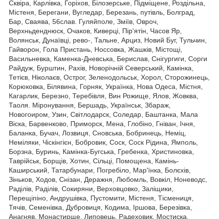
Сквіра, Карлівка, Горіхов, Білозерське, Підміщене, Роздільна,
Містеня, Берегани, Вугледар, Березань, путівль, Болград,
Бар, Сваява, 56слав. Гуляйполе, Зміїв, Овроч,
Верхньденднюск, Очаков, Киверці, Пір'ятін, Часов Яр,
Волянськ, Дунаївці, рево-, Тальне, Арциз, Новий Буг, Тульчин,
Гайворон, Гола Пристань, Носсовка, Жашків, Містощі,
Васильневка, Каменка-Дневська, Берислав, Снігургиги, Сорги
Райдуж, Бурштин, Рахів, Новорічній Северський, Камінка,
Тетієв, Ніколаєв, Острог, Зеленодольськ, Хорол, Сторожинець,
Корюковка, Білявина, Горняк, Українка, Нова Одеса, Містня,
Кагарлик, Березно, Теребівля, Вин Рожище, Ялов, Жовква,
Таоля. Міронування, Бершадь, Українськ, Збараж,
Новогоиром, Узин, Світлодарск, Соледар, Баштанка, Мала
Віска, Барвенково, Приморск, Мена, Глобіно, Гніван, Ічня,
Баланка, Бучач, Лозвиця, Сновська, Бобринець, Неміц,
Неміляки, Чіскінгієн, Бобровик, Соск, Соск Рідина, Ямполь,
Борзна, Буринь, Камінка-Бугська, Гребенка, Христиновка,
Таврійськ, Борщів, Хотин, Сільці, Помощена, Камінь-
Каширський, Татарбунари, Погребіло, Мар'їнка, Болєхів,
Зіньков, Ходов, Снізан, Деражня, Любомль, Вовкіл, Ноневодс,
Раділів, Раділів, Сокиряни, Верховцовко, Заліщики,
Перещіпіно, Андрушівка, Пустомити, Містеня, Тісмениця,
Тячів, Семенівка, Дубровиця, Кодима, Іршова, Березівка,
Анагняв, Монастирще, Липовець, Радеховик, Мостиска,