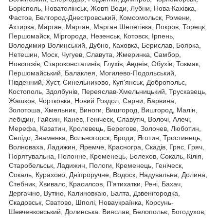
Борісполь, Новатолінськ, Жовті Води, Лубни, Нова Кахівка,
Фастов, Белгород-Днестровський, Комсомольск, Ромени,
Ахтирка, Марган, Марган, Марган Шепетівка, Покров, Торецк,
Першомайск, Міргорода, Незенськ, Котовск, Ірпень,
Володимир-Волинський, Дубно, Каховка, Берислав, Боярка,
Нетешин, Моск, Чугуев, Славута, Жмеринка, Самбор,
Новопсків, Староконстатинів, Глухів, Авдеїв, Обухів, Токмак,
Першомайський, Балаклея, Могилево-Подольський,
Південний, Хуст, Синельниково, Куп'янськ, Добропольє,
Костополь, Здолбунів, Переяслав-Хмельницький, Трускавець,
Жашков, Чортковка, Новий Роздол, Сарни, Барвина,
Золотоша, Хмельник, Виноги, Вишгород, Вишгород, Малін,
лебідин, Гайсин, Канев, Геніческ, Славутіч, Волочі, Алечі,
Мерефа, Казатин, Кролевець, Берегове, Золочев, Люботин,
Селідо, Знаменка, Вольногорск, Броди, Яготин, Тростинець,
Волноваха, Ладижин, Яремче, Красногра, Скадів, Гряс, Гряч,
Порятувальна, Полонне, Кременець, Болехов, Сокаль, Кілія,
Старобельськ, Ладижин, Пологи, Кременець, Геніческ,
Сокаль, Курахово, Дніпроручне, Водоск, Надувальна, Долина,
Стебник, Хвивалс, Красилсов, П'ятихатки, Рені, Бахач,
Дергачіно, Вутіно, Калиновкаю, Балта, Дзвенігородка,
Скадовськ, Сватово, Шполі, Новаукраїнка, Корсунь-
Шевченковський, Долинська. Вияслав, Белопольє, Богодухов,