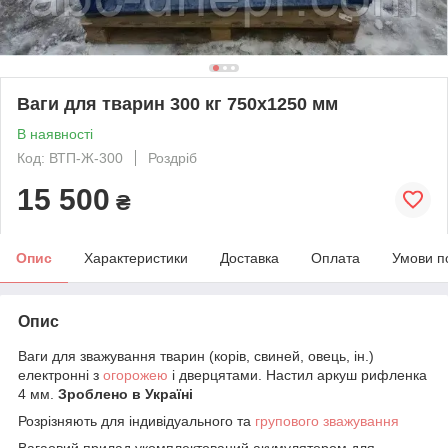
Ваги для тварин 300 кг 750х1250 мм
В наявності
Код: ВТП-Ж-300
Роздріб
15 500
₴
Опис
Характеристики
Доставка
Оплата
Умови п
Опис
Ваги для зважування тварин (корів, свиней, овець, ін.)
електронні з
огорожею
і дверцятами. Настил аркуш рифленка
4 мм.
Зроблено в Україні
Розрізняють для індивідуального та
групового зважування
Вагаовий прилад укомплектований акумулятором для