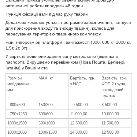
автономної роботи впродовж 48 годин
Функція фіксації ваги під час руху тварин
Додатково комплектується: програмне забезпечення, пандуси
для прискорення входу та виходу тварин), колеса для
пересування територією тваринного комплексу
Різні типорозміри платформ і вантажності (300, 600 кг, 1000 кг,
1.5т, 2т, 3т)
У вартість включене здання ваг у метрологію (відмітка в
паспорті). Вирушаємо перевізником (Нова Пошта, Делівері,
Інтайм) у Ваше місто
Розміри
MAX, кг
Вартість, грн.
Вартість, грн.
майданчика,
з НДС
ФОП 2 група,
мм
накладений
платеж
600х800
150/300
9 500,00
8 500,00
750х1250
300/600
11 000,00
10 000,00
1000х1500
600/1000
12 500,00
11 500,00
1000х2000
1000/1500
14 800,00
12 500,00