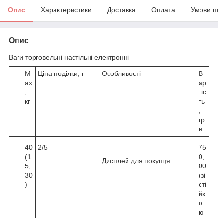
Опис
Характеристики
Доставка
Оплата
Умови п
Опис
Ваги торговельні настільні електронні
M
Ціна поділки, г
Особливості
В
ax
ар
,
тіс
кг
ть
,
гр
н
40
2/5
75
(1
0,
Дисплей для покупця
5,
00
30
(зі
)
сті
йк
о
ю