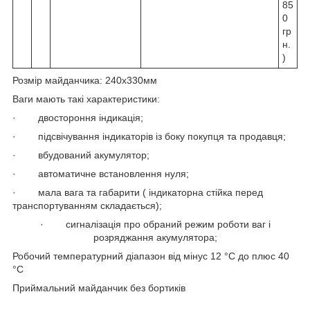
85
0
гр
н.
)
Розмір майданчика: 240х330мм
Ваги мають такі характеристики:
· двостороння індикація;
· підсвічування індикаторів із боку покупця та продавця;
· вбудований акумулятор;
· автоматичне встановлення нуля;
· мала вага та габарити ( індикаторна стійка перед
транспортуванням складається);
· сигналізація про обраний режим роботи ваг і
розряджання акумулятора;
Робочий температурний діапазон від мінус 12 °C до плюс 40
°C
Приймальний майданчик без бортиків