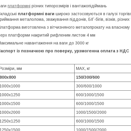
Ваги
платформні
різних типорозмірів і вантажопідіймань
кладські
платформні ваги
широко застосовуються в галузі торгів
риймання металолома, зважування піддонів, БІГ-бігів, візків, різни
латформа виготовлена з вітчизняного металопрокату на власному
ерх платформи накритий рифленим листом 4 мм
аксимальне навантаження на ваги до 3000 кг
аспорт із позначкою про поверку, урзмогенна оплата з НДС
Розміри, мм
MAX, кг
800х800
150/300/600
1000х1000
300/600/1000
1000х1250
600/1000/1500
1000х1500
600/1000/1500
1000х2000
1000/1500/2000
1250х1250
600/1000/1500
1250х1500
1000/1500/2000