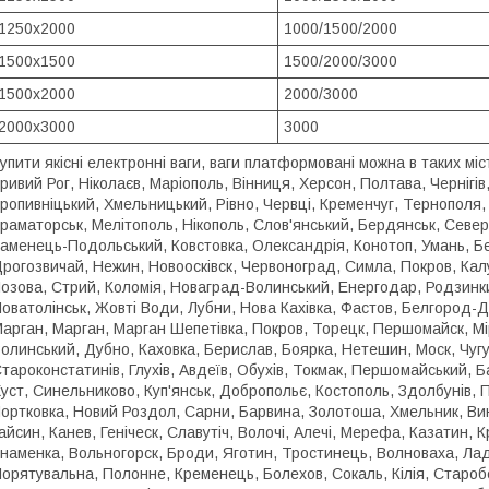
1250х2000
1000/1500/2000
1500х1500
1500/2000/3000
1500х2000
2000/3000
2000х3000
3000
упити якісні електронні ваги, ваги платформовані можна в таких міст
ривий Рог, Ніколаєв, Маріополь, Вінниця, Херсон, Полтава, Чернігі
ропивніцький, Хмельницький, Рівно, Червці, Кременчуг, Тернополя, 
раматорськ, Мелітополь, Нікополь, Слов'янський, Бердянськ, Сев
аменець-Подольський, Ковстовка, Олександрія, Конотоп, Умань, Бе
рогозвичай, Нежин, Новоосківск, Червоноград, Симла, Покров, Кал
озова, Стрий, Коломія, Новаград-Волинський, Енергодар, Родзинки
оватолінськ, Жовті Води, Лубни, Нова Кахівка, Фастов, Белгород-
арган, Марган, Марган Шепетівка, Покров, Торецк, Першомайск, Мі
олинський, Дубно, Каховка, Берислав, Боярка, Нетешин, Моск, Чуг
тароконстатинів, Глухів, Авдеїв, Обухів, Токмак, Першомайський,
уст, Синельниково, Куп'янськ, Добропольє, Костополь, Здолбунів,
ортковка, Новий Роздол, Сарни, Барвина, Золотоша, Хмельник, Ви
айсин, Канев, Геніческ, Славутіч, Волочі, Алечі, Мерефа, Казатин,
наменка, Вольногорск, Броди, Яготин, Тростинець, Волноваха, Лади
орятувальна, Полонне, Кременець, Болехов, Сокаль, Кілія, Староб