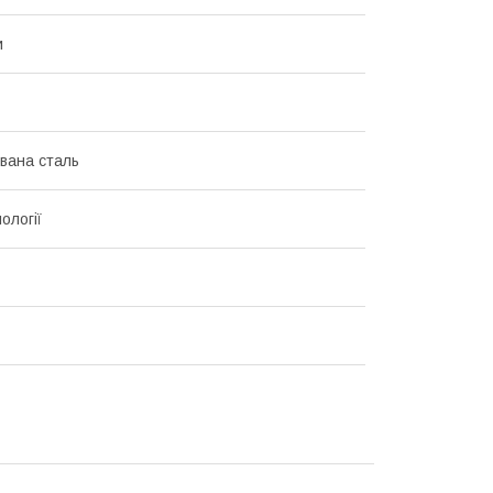
и
вана сталь
ології