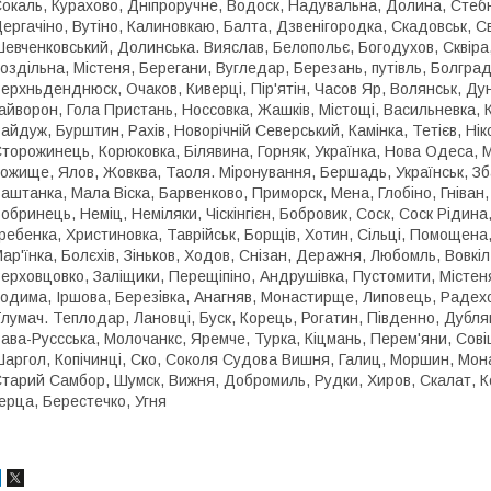
окаль, Курахово, Дніпроручне, Водоск, Надувальна, Долина, Стебни
ергачіно, Вутіно, Калиновкаю, Балта, Дзвенігородка, Скадовськ, С
евченковський, Долинська. Вияслав, Белопольє, Богодухов, Сквіра, 
оздільна, Містеня, Берегани, Вугледар, Березань, путівль, Болград,
ерхньденднюск, Очаков, Киверці, Пір'ятін, Часов Яр, Волянськ, Дун
айворон, Гола Пристань, Носсовка, Жашків, Містощі, Васильневка, 
айдуж, Бурштин, Рахів, Новорічній Северський, Камінка, Тетієв, Ні
торожинець, Корюковка, Білявина, Горняк, Українка, Нова Одеса, М
ожище, Ялов, Жовква, Таоля. Міронування, Бершадь, Українськ, Зб
аштанка, Мала Віска, Барвенково, Приморск, Мена, Глобіно, Гніван,
обринець, Неміц, Неміляки, Чіскінгієн, Бобровик, Соск, Соск Рідина
ребенка, Христиновка, Таврійськ, Борщів, Хотин, Сільці, Помощена
ар'їнка, Болєхів, Зіньков, Ходов, Снізан, Деражня, Любомль, Вовкіл
ерховцовко, Заліщики, Перещіпіно, Андрушівка, Пустомити, Містеня
одима, Іршова, Березівка, Анагняв, Монастирще, Липовець, Радехов
лумач. Теплодар, Лановці, Буск, Корець, Рогатин, Південно, Дубля
ава-Руссська, Молочанкс, Яремче, Турка, Кіцмань, Перем'яни, Сові
аргол, Копічинці, Ско, Соколя Судова Вишня, Галиц, Моршин, Мона
тарий Самбор, Шумск, Вижня, Добромиль, Рудки, Хиров, Скалат, Ком
ерца, Берестечко, Угня