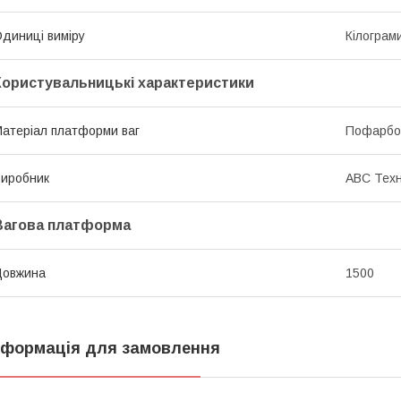
диниці виміру
Кілограм
Користувальницькі характеристики
атеріал платформи ваг
Пофарбо
иробник
АВС Техн
Вагова платформа
Довжина
1500
нформація для замовлення