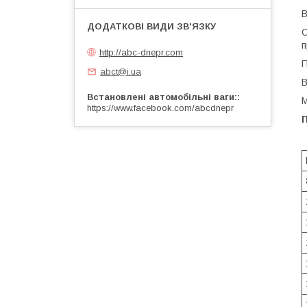
С
п
http://abc-dnepr.com
П
abct@i.ua
В
Встановлені автомобільні ваги:
М
https://www.facebook.com/abcdnepr
П