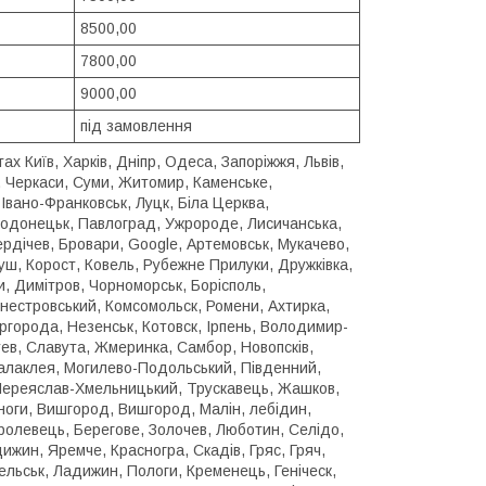
8500,00
7800,00
9000,00
під замовлення
ах Київ, Харків, Дніпр, Одеса, Запоріжжя, Львів,
в, Черкаси, Суми, Житомир, Каменське,
Івано-Франковськ, Луцк, Біла Церква,
еродонецьк, Павлоград, Ужророде, Лисичанська,
рдічев, Бровари, Google, Артемовськ, Мукачево,
уш, Корост, Ковель, Рубежне Прилуки, Дружківка,
, Димітров, Чорноморськ, Борісполь,
Днестровський, Комсомольск, Ромени, Ахтирка,
ргорода, Незенськ, Котовск, Ірпень, Володимир-
уев, Славута, Жмеринка, Самбор, Новопсків,
 Балаклея, Могилево-Подольський, Південний,
 Переяслав-Хмельницький, Трускавець, Жашков,
ноги, Вишгород, Вишгород, Малін, лебідин,
 Кролевець, Берегове, Золочев, Люботин, Селідо,
жин, Яремче, Красногра, Скадів, Гряс, Гряч,
ельськ, Ладижин, Пологи, Кременець, Геніческ,