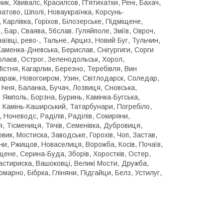
к, Хвивалс, Красилсов, П'ятихатки, Рені, Бахач,
ватово, Шполі, Новаукраїнка, Корсунь-
Карлівка, Горіхов, Білозерське, Підміщене,
 Бар, Сваява, 56слав. Гуляйполе, Зміїв, Овроч,
аївці, рево-, Тальне, Арциз, Новий Буг, Тульчин,
Каменка-Дневська, Берислав, Снігургиги, Сорги
колаєв, Острог, Зеленодольськ, Хорол,
істня, Кагарлик, Березно, Теребівля, Вин
араж, Новогоиром, Узин, Світлодарск, Соледар,
 Ічня, Баланка, Бучач, Лозвиця, Сновська,
, Ямполь, Борзна, Буринь, Камінка-Бугська,
, Камінь-Каширський, Татарбунари, Погребіло,
, Ноневодс, Раділів, Раділів, Сокиряни,
, Тісмениця, Тячів, Семенівка, Дубровиця,
ик, Мостиска, Заводське, Горохів, Чоп, Застав,
ни, Ржищов, Новаселиця, Ворожба, Косів, Почаїв,
щене, Серина-Буда, Зборів, Хоростків, Остер,
стириска, Вашоковці, Великі Мости, Дружба,
арно, Бібрка, Гліняни, Підгайци, Белз, Устилуг,