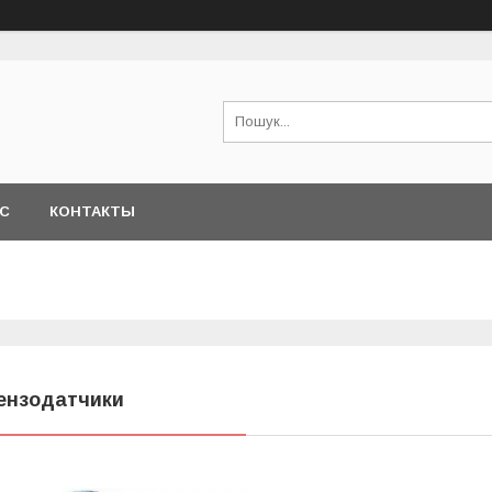
АС
КОНТАКТЫ
ензодатчики