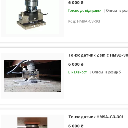
6 000 ₴
Готово до відправки
Оптом і в роз
HM9A-C3-30t
Тензодатчик Zemic HM9B-30
6 000 ₴
В наявності
Оптом і в роздріб
Тензодатчик HM9A-C3-30t
6 000 ₴