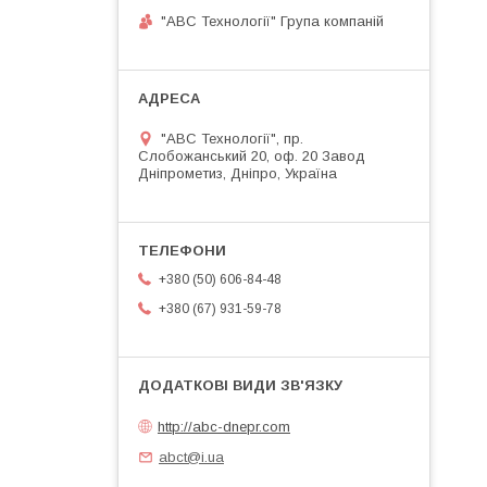
"АВС Технології" Група компаній
"АВС Технології", пр.
Слобожанський 20, оф. 20 Завод
Дніпрометиз, Дніпро, Україна
+380 (50) 606-84-48
+380 (67) 931-59-78
http://abc-dnepr.com
abct@i.ua