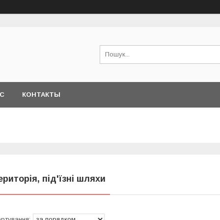
АС
КОНТАКТЫ
ериторія, під'їзні шляхи